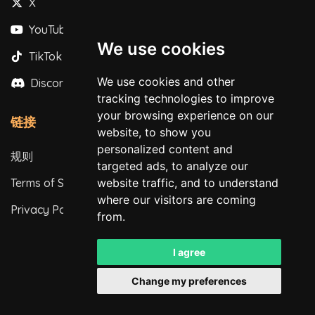
X
YouTube
We use cookies
TikTok
We use cookies and other
Discord
tracking technologies to improve
your browsing experience on our
链接
website, to show you
personalized content and
规则
targeted ads, to analyze our
website traffic, and to understand
Terms of Service
where our visitors are coming
Privacy Policy
from.
I agree
Change my preferences
保留所有权利。© 2026
Powered by
LeaderOS