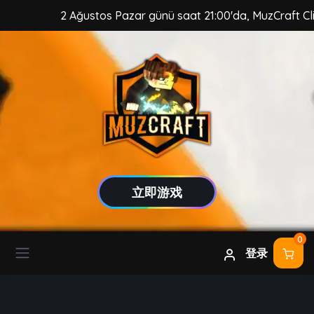
2 Ağustos Pazar günü saat 21:00'da, MuzCraft Client güv
立即游戏
0
登录