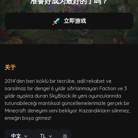
准备好成为最好的了吗？
立即游戏
关于
2014’den beri köklü bir tecrübe, adil rekabet ve
sarsılmaz bir denge! 6 yıldır sıfırlanmayan Faction ve 3
yıldır ayakta duran SkyBlock ile yeni oyuncularında
tutunabileceği mantıksal güncellemelerimizle gerçek bir
Minecraft deneyimi seni bekliyor. Kazandıkların silinmez,
emeğin boşa gitmez!
中文
TL