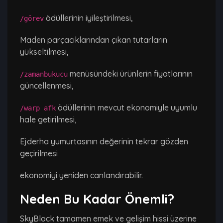
ödüllerinin iyileştirilmesi,
/görev
Maden parçacıklarından çıkan tutarların
yükseltilmesi,
menüsündeki ürünlerin fiyatlarının
/zamanbukucu
güncellenmesi,
ödüllerinin mevcut ekonomiyle uyumlu
/warp afk
hale getirilmesi,
Ejderha yumurtasının değerinin tekrar gözden
geçirilmesi
ekonomiyi yeniden canlandırabilir.
Neden Bu Kadar Önemli?
SkyBlock tamamen emek ve gelişim hissi üzerine