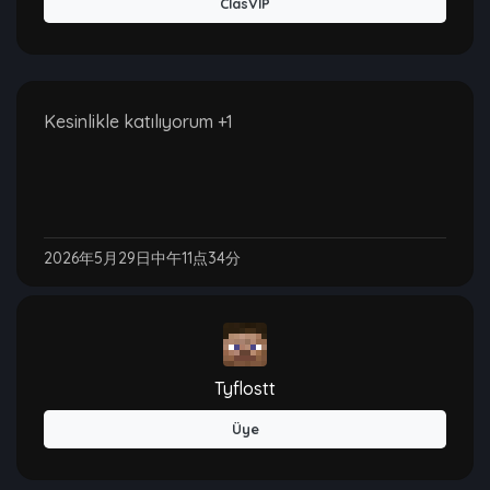
ClasVIP
Kesinlikle katılıyorum +1
2026年5月29日中午11点34分
Tyflostt
Üye