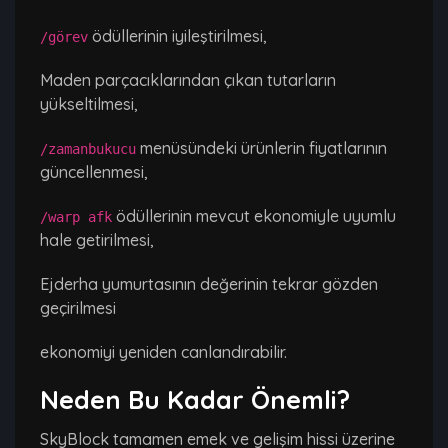
ödüllerinin iyileştirilmesi,
/görev
Maden parçacıklarından çıkan tutarların
yükseltilmesi,
menüsündeki ürünlerin fiyatlarının
/zamanbukucu
güncellenmesi,
ödüllerinin mevcut ekonomiyle uyumlu
/warp afk
hale getirilmesi,
Ejderha yumurtasının değerinin tekrar gözden
geçirilmesi
ekonomiyi yeniden canlandırabilir.
Neden Bu Kadar Önemli?
SkyBlock tamamen emek ve gelişim hissi üzerine