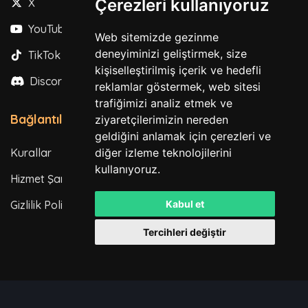
Çerezleri kullanıyoruz
X
YouTube
Web sitemizde gezinme
deneyiminizi geliştirmek, size
TikTok
kişiselleştirilmiş içerik ve hedefli
Discord
reklamlar göstermek, web sitesi
trafiğimizi analiz etmek ve
Bağlantılar
ziyaretçilerimizin nereden
geldiğini anlamak için çerezleri ve
diğer izleme teknolojilerini
Kurallar
kullanıyoruz.
Hizmet Şartları
Kabul et
Gizlilik Politikası
Tercihleri değiştir
Tüm hakları saklıdır. © 2026
Powered by
LeaderOS