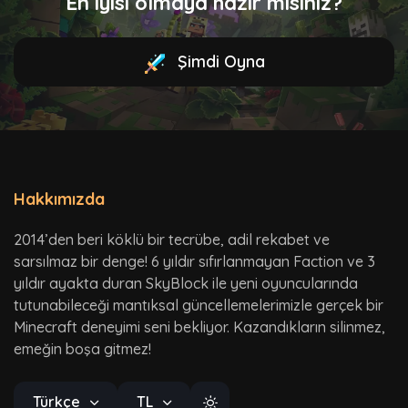
En iyisi olmaya hazır mısınız?
Şimdi Oyna
Hakkımızda
2014’den beri köklü bir tecrübe, adil rekabet ve
sarsılmaz bir denge! 6 yıldır sıfırlanmayan Faction ve 3
yıldır ayakta duran SkyBlock ile yeni oyuncularında
tutunabileceği mantıksal güncellemelerimizle gerçek bir
Minecraft deneyimi seni bekliyor. Kazandıkların silinmez,
emeğin boşa gitmez!
Türkçe
TL