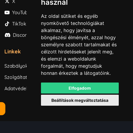
használ
X
YouTube
Az oldal sütiket és egyéb
nyomkövető technológiákat
TikTok
alkalmaz, hogy javítsa a
Discord
böngészési élményét, azzal hogy
személyre szabott tartalmakat és
Linkek
célzott hirdetéseket jelenít meg,
és elemzi a weboldalunk
forgalmát, hogy megtudjuk
Szabályok
honnan érkeztek a látogatóink.
Szolgáltatási feltételek
Elfogadom
Adatvédelmi irányelvek
Beállítások megváltoztatása
Minden jog fenntartva. © 2026
Powered by
LeaderOS