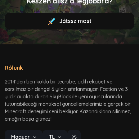
Készen állsz a legjobbra?
Játssz most
Rólunk
2014’den beri köklü bir tecrübe, adil rekabet ve
sarsılmaz bir denge! 6 yıldır sıfırlanmayan Faction ve 3
yıldır ayakta duran SkyBlock ile yeni oyuncularında
tutunabileceği mantıksal güncellemelerimizle gerçek bir
Minecraft deneyimi seni bekliyor. Kazandıkların silinmez,
emeğin boşa gitmez!
Magyar
TL