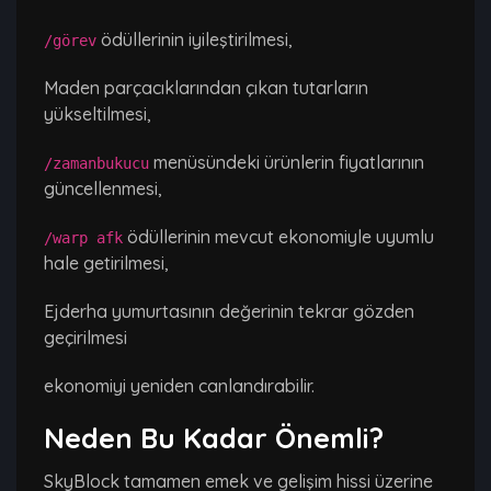
ödüllerinin iyileştirilmesi,
/görev
Maden parçacıklarından çıkan tutarların
yükseltilmesi,
menüsündeki ürünlerin fiyatlarının
/zamanbukucu
güncellenmesi,
ödüllerinin mevcut ekonomiyle uyumlu
/warp afk
hale getirilmesi,
Ejderha yumurtasının değerinin tekrar gözden
geçirilmesi
ekonomiyi yeniden canlandırabilir.
Neden Bu Kadar Önemli?
SkyBlock tamamen emek ve gelişim hissi üzerine