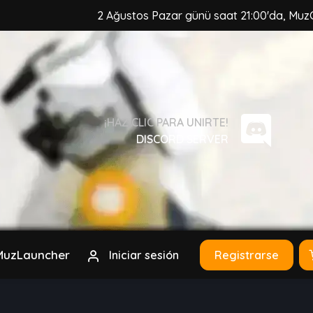
2 Ağustos Pazar günü saat 21:00'da, MuzCraft Client
¡HAZ CLIC PARA UNIRTE!
DISCORD SERVER
MuzLauncher
Iniciar sesión
Registrarse