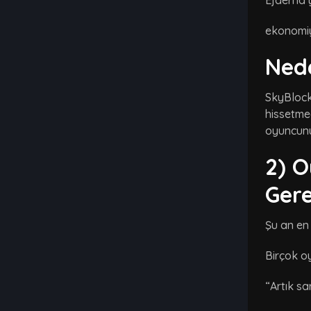
Ejderha 
ekonomiyi
Ned
SkyBlock
hissetme
oyuncunu
2) O
Gere
Şu an en
Birçok o
“Artık sa