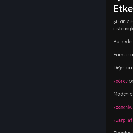
Etke
Şu an bi
sistemiy
Bu neden
Farm ürün
Diğer ürü
öd
/görev
Maden pa
/zamanbu
/warp af