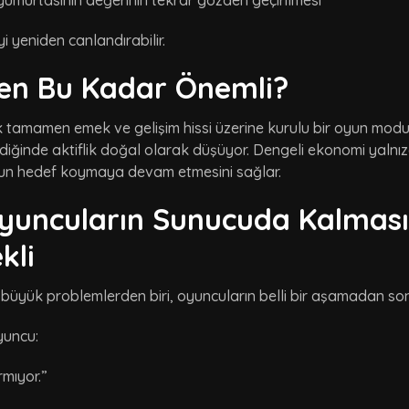
yumurtasının değerinin tekrar gözden geçirilmesi
 yeniden canlandırabilir.
en Bu Kadar Önemli?
 tamamen emek ve gelişim hissi üzerine kurulu bir oyun modu. 
diğinde aktiflik doğal olarak düşüyor. Dengeli ekonomi yaln
n hedef koymaya devam etmesini sağlar.
yuncuların Sunucuda Kalması İ
kli
 büyük problemlerden biri, oyuncuların belli bir aşamadan s
yuncu:
rmıyor.”