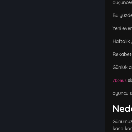
düşünces
Bu yüzde
Yeni even
Haftalık 
Rekabetçi
Günlük ak
si
/bonus
oyuncu sür
Ned
Günümüzd
kasa kasm