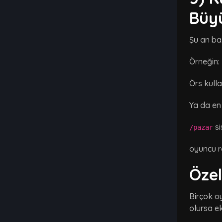
Büyü
Şu an baz
Örneğin:
Örs kulla
Ya da en
si
/pazar
oyuncu ra
Özel
Birçok oy
olursa e