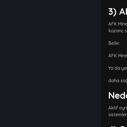
3) A
AFK Miner
kazanç si
Belki:
AFK Miner
Ya da yer
daha sağl
Ned
Aktif oy
sistemle