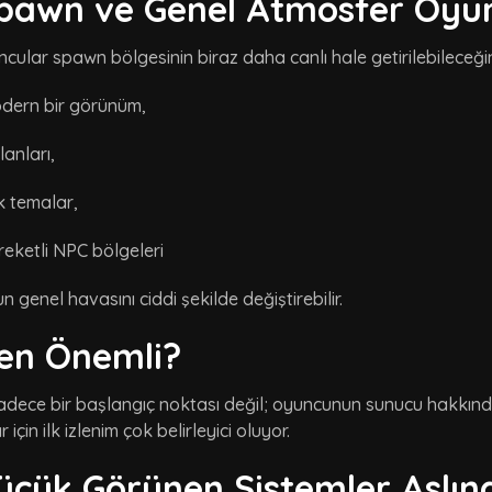
pawn ve Genel Atmosfer Oyuncu
cular spawn bölgesinin biraz daha canlı hale getirilebileceği
dern bir görünüm,
lanları,
k temalar,
eketli NPC bölgeleri
 genel havasını ciddi şekilde değiştirebilir.
en Önemli?
dece bir başlangıç noktası değil; oyuncunun sunucu hakkında i
için ilk izlenim çok belirleyici oluyor.
üçük Görünen Sistemler Aslı