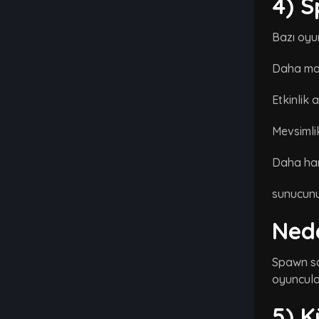
4) S
Bazı oyun
Daha mo
Etkinlik a
Mevsimli
Daha har
sunucunun
Ned
Spawn sa
oyuncular 
5) K