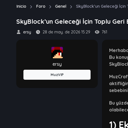
Inicio
Foro
Genel
SkyBlock’un Geleceği İçin T
SkyBlock’un Geleceği İçin Toplu Geri B
ersy
28 de may. de 2026 15:29
761
Merhaba 
Bu konuy
ersy
SkyBlock
MuzVIP
MuzCraft
aktifliğ
sebebini
Bu yüzde
olabilec
1) 