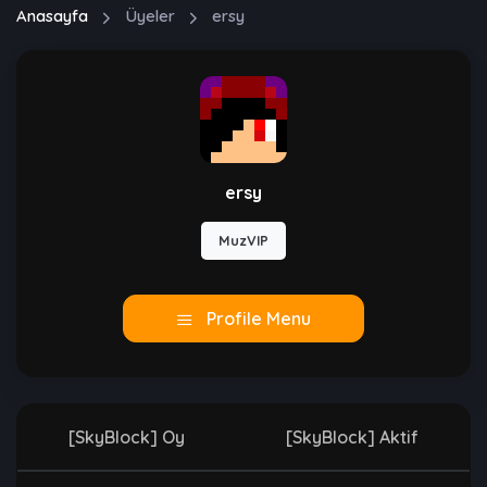
Anasayfa
Üyeler
ersy
ersy
MuzVIP
Profile Menu
[SkyBlock] Oy
[SkyBlock] Aktif