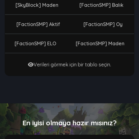
[SkyBlock] Maden
[FactionSMP] Balık
[FactionSMP] Aktif
[FactionSMP] Oy
[FactionSMP] ELO
[FactionSMP] Maden
Verileri görmek için bir tablo seçin.
En iyisi olmaya hazır mısınız?