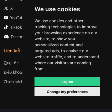
We use cookies
X
YouTube
We use cookies and other
tracking technologies to improve
TikTok
your browsing experience on our
Discord
website, to show you
personalized content and
Liên kết
targeted ads, to analyze our
website traffic, and to understand
where our visitors are coming
Quy tắc
from.
Điều khoản dịch vụ
I agree
Chính sách bảo mật
Change my preferences
All rights reserved. © 2026