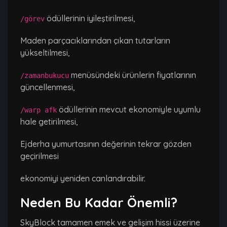
ödüllerinin iyileştirilmesi,
/görev
Maden parçacıklarından çıkan tutarların
yükseltilmesi,
menüsündeki ürünlerin fiyatlarının
/zamanbukucu
güncellenmesi,
ödüllerinin mevcut ekonomiyle uyumlu
/warp afk
hale getirilmesi,
Ejderha yumurtasının değerinin tekrar gözden
geçirilmesi
ekonomiyi yeniden canlandırabilir.
Neden Bu Kadar Önemli?
SkyBlock tamamen emek ve gelişim hissi üzerine