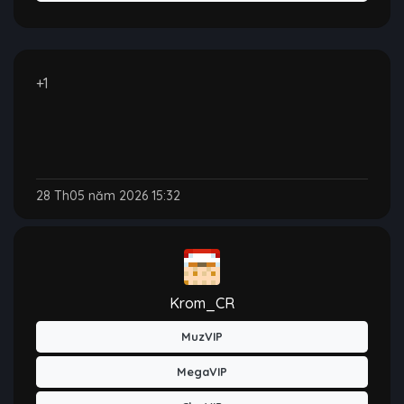
+1
28 Th05 năm 2026 15:32
Krom_CR
MuzVIP
MegaVIP