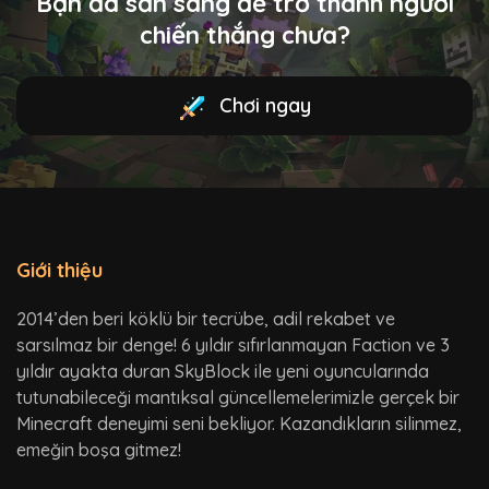
Bạn đã sẵn sàng để trở thành người
chiến thắng chưa?
Chơi ngay
Giới thiệu
2014’den beri köklü bir tecrübe, adil rekabet ve
sarsılmaz bir denge! 6 yıldır sıfırlanmayan Faction ve 3
yıldır ayakta duran SkyBlock ile yeni oyuncularında
tutunabileceği mantıksal güncellemelerimizle gerçek bir
Minecraft deneyimi seni bekliyor. Kazandıkların silinmez,
emeğin boşa gitmez!