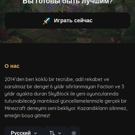
Вы готовы быть лучшим?
Играть сейчас
О нас
2014’den beri köklü bir tecrübe, adil rekabet ve
sarsılmaz bir denge! 6 yıldır sıfırlanmayan Faction ve 3
yıldır ayakta duran SkyBlock ile yeni oyuncularında
tutunabileceği mantıksal güncellemelerimizle gerçek bir
Minecraft deneyimi seni bekliyor. Kazandıkların silinmez,
emeğin boşa gitmez!
Русский
TL