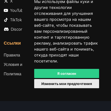
X
Мы используем файлы куки и
другие технологии
YouTube
отслеживания для улучшения
вашего просмотра на нашем
TikTok
веб-сайте, чтобы показывать
Discord
вам персонализированный
контент и таргетированную
Ссылки
рекламу, анализировать трафик
нашего веб-сайта и понимать,
откуда приходят наши
Правила
посетители.
Условия использования
Я согласен
Политика конфиденциальности
Изменить мои предпочтения
Все права защищены. © 2026
Powered by
LeaderOS