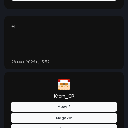
+1
28 мая 2026 г., 15:32
Krom_CR
MuzVIP
MegaVIP