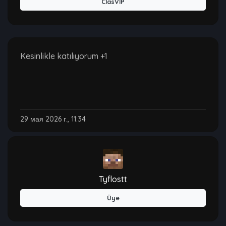
ClasVIP
Kesinlikle katılıyorum +1
29 мая 2026 г., 11:34
Tyflostt
Üye