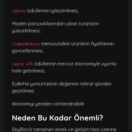
ödüllerinin iyileştirilmesi,
/görev
Maden parçacıklarından çıkan tutarların
yükseltilmesi,
menüsündeki ürünlerin fiyatlarının
/zamanbukucu
güncellenmesi,
ödüllerinin mevcut ekonomiyle uyumlu
/warp afk
hale getirilmesi,
Ejderha yumurtasının değerinin tekrar gözden
geçirilmesi
ekonomiyi yeniden canlandırabilir.
Neden Bu Kadar Önemli?
SkyBlock tamamen emek ve gelişim hissi üzerine