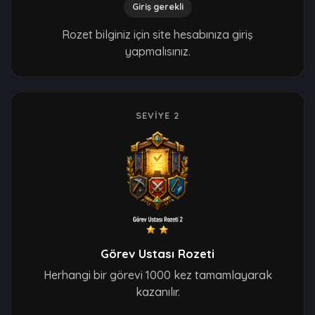
Giriş gerekli
Rozet bilginiz için site hesabınıza giriş
yapmalısınız.
SEVIYE 2
Görev Ustası Rozeti
Herhangi bir görevi 1000 kez tamamlayarak
kazanılır.