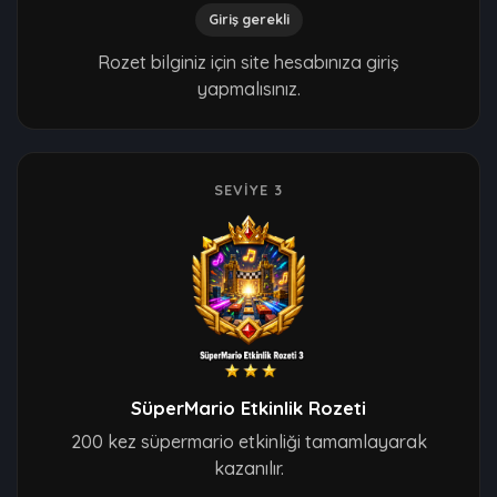
Giriş gerekli
Rozet bilginiz için site hesabınıza giriş
yapmalısınız.
SEVIYE 3
SüperMario Etkinlik Rozeti
200 kez süpermario etkinliği tamamlayarak
kazanılır.