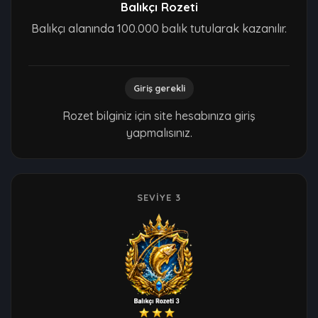
Balıkçı Rozeti
Balıkçı alanında 100.000 balık tutularak kazanılır.
Giriş gerekli
Rozet bilginiz için site hesabınıza giriş
yapmalısınız.
SEVIYE 3