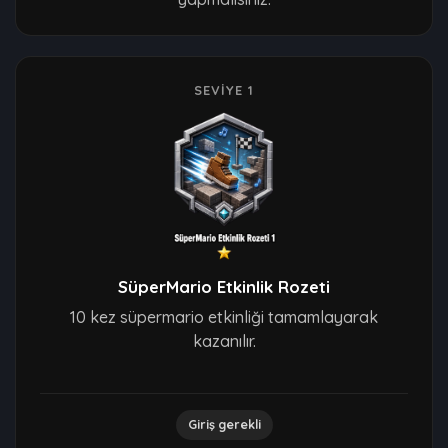
SEVIYE 1
SüperMario Etkinlik Rozeti
10 kez süpermario etkinliği tamamlayarak
kazanılır.
Giriş gerekli