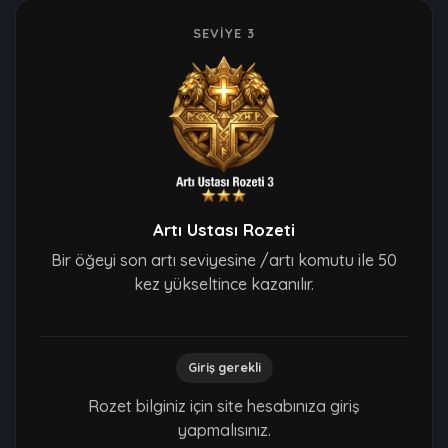
SEVIYE 3
Artı Ustası Rozeti
Bir öğeyi son artı seviyesine /artı komutu ile 50
kez yükseltince kazanılır.
Giriş gerekli
Rozet bilginiz için site hesabınıza giriş
yapmalısınız.