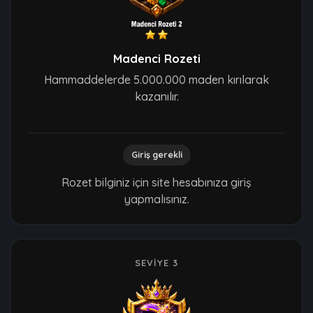
Madenci Rozeti
Hammaddelerde 5.000.000 maden kırılarak
kazanılır.
Giriş gerekli
Rozet bilginiz için site hesabınıza giriş
yapmalısınız.
SEVIYE 3