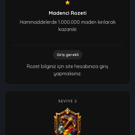
Madenci Rozeti
Hammaddelerde 1.000.000 maden kırılarak
kazanılır.
Giriş gerekli
Rozet bilginiz için site hesabınıza giriş
yapmalısınız.
SEVIYE 2