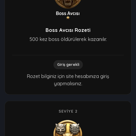
Boss Avcısı Rozeti
500 kez boss öldürülerek kazanılır.
Giriş gerekli
Rozet bilginiz için site hesabınıza giriş
yapmalısınız.
SEVIYE 2