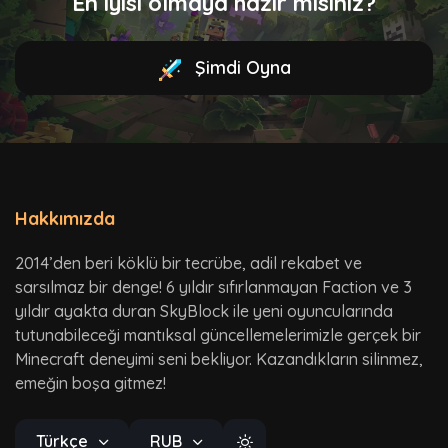
En iyisi olmaya hazır mısınız?
Şimdi Oyna
Hakkımızda
2014’den beri köklü bir tecrübe, adil rekabet ve
sarsılmaz bir denge! 6 yıldır sıfırlanmayan Faction ve 3
yıldır ayakta duran SkyBlock ile yeni oyuncularında
tutunabileceği mantıksal güncellemelerimizle gerçek bir
Minecraft deneyimi seni bekliyor. Kazandıkların silinmez,
emeğin boşa gitmez!
Türkçe
RUB