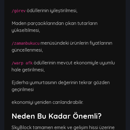
ödüllerinin iyileştirilmesi,
/görev
Maden parçacıklarından çıkan tutarların
yükseltilmesi,
menüsündeki ürünlerin fiyatlarının
/zamanbukucu
güncellenmesi,
ödüllerinin mevcut ekonomiyle uyumlu
/warp afk
hale getirilmesi,
Ejderha yumurtasının değerinin tekrar gözden
geçirilmesi
ekonomiyi yeniden canlandırabilir.
Neden Bu Kadar Önemli?
SkyBlock tamamen emek ve gelişim hissi üzerine