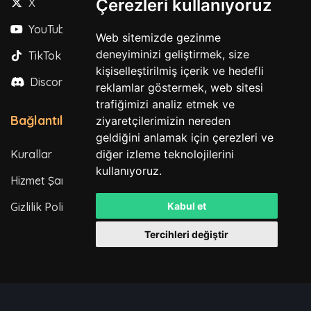
Çerezleri kullanıyoruz
X
YouTube
Web sitemizde gezinme
deneyiminizi geliştirmek, size
TikTok
kişiselleştirilmiş içerik ve hedefli
Discord
reklamlar göstermek, web sitesi
trafiğimizi analiz etmek ve
Bağlantılar
ziyaretçilerimizin nereden
geldiğini anlamak için çerezleri ve
diğer izleme teknolojilerini
Kurallar
kullanıyoruz.
Hizmet Şartları
Kabul et
Gizlilik Politikası
Tercihleri değiştir
Tüm hakları saklıdır. © 2026
Powered by
LeaderOS