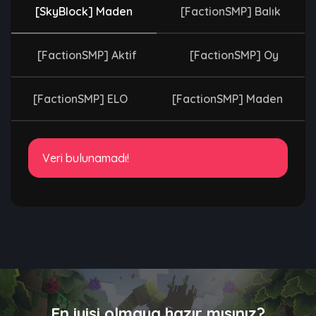
[SkyBlock] Maden
[FactionSMP] Balık
[FactionSMP] Aktif
[FactionSMP] Oy
[FactionSMP] ELO
[FactionSMP] Maden
Veri bulunamadı!
En iyisi olmaya hazır mısınız?