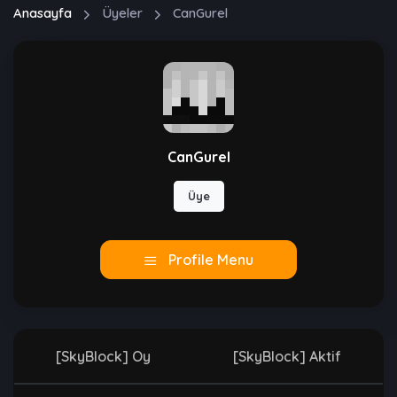
Anasayfa
Üyeler
CanGurel
CanGurel
Üye
Profile Menu
[SkyBlock] Oy
[SkyBlock] Aktif