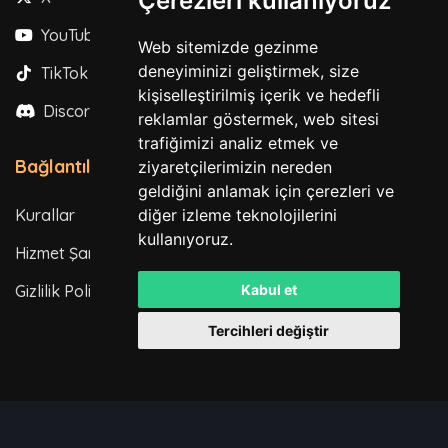
Çerezleri kullanıyoruz
YouTube
Web sitemizde gezinme
deneyiminizi geliştirmek, size
TikTok
kişiselleştirilmiş içerik ve hedefli
Discord
reklamlar göstermek, web sitesi
trafiğimizi analiz etmek ve
Bağlantılar
ziyaretçilerimizin nereden
geldiğini anlamak için çerezleri ve
Kurallar
diğer izleme teknolojilerini
kullanıyoruz.
Hizmet Şartları
Gizlilik Politikası
Kabul et
Tercihleri değiştir
Tüm hakları saklıdır. © 2026
Powered by
LeaderOS