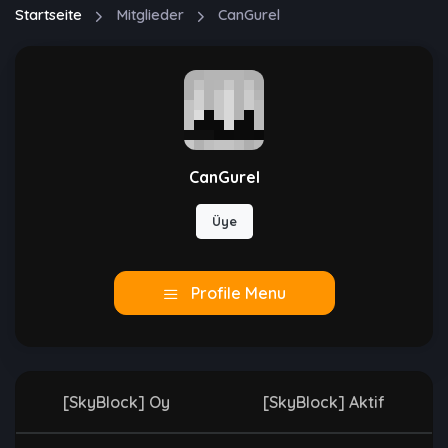
Startseite
Mitglieder
CanGurel
CanGurel
Üye
Profile Menu
[SkyBlock] Oy
[SkyBlock] Aktif