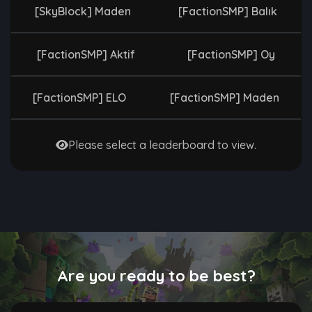
[SkyBlock] Maden
[FactionSMP] Balık
[FactionSMP] Aktif
[FactionSMP] Oy
[FactionSMP] ELO
[FactionSMP] Maden
Please select a leaderboard to view.
Are you ready to be best?