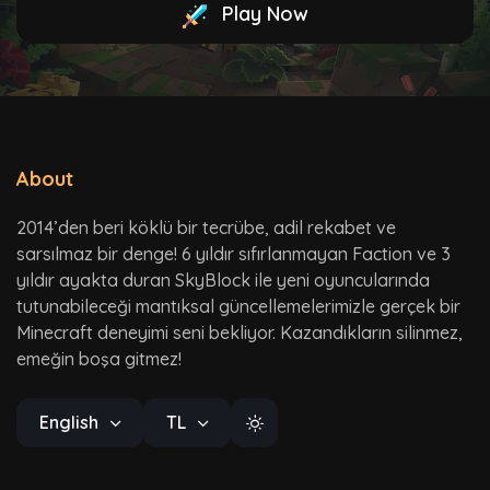
Play Now
About
2014’den beri köklü bir tecrübe, adil rekabet ve
sarsılmaz bir denge! 6 yıldır sıfırlanmayan Faction ve 3
yıldır ayakta duran SkyBlock ile yeni oyuncularında
tutunabileceği mantıksal güncellemelerimizle gerçek bir
Minecraft deneyimi seni bekliyor. Kazandıkların silinmez,
emeğin boşa gitmez!
English
TL