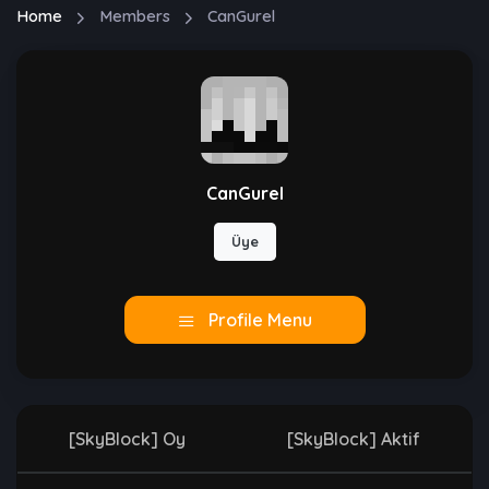
Home
Members
CanGurel
CanGurel
Üye
Profile Menu
[SkyBlock] Oy
[SkyBlock] Aktif