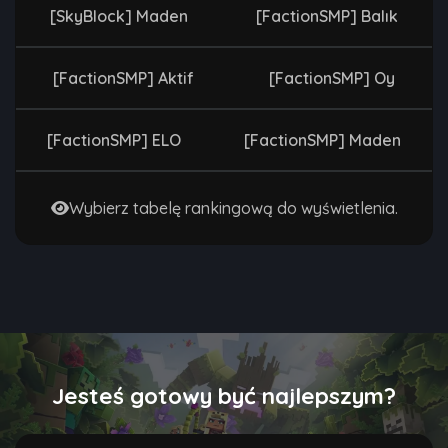
[SkyBlock] Maden
[FactionSMP] Balık
[FactionSMP] Aktif
[FactionSMP] Oy
[FactionSMP] ELO
[FactionSMP] Maden
Wybierz tabelę rankingową do wyświetlenia.
Jesteś gotowy być najlepszym?