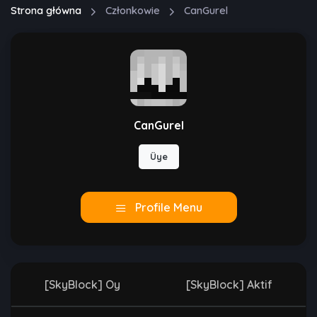
Strona główna
Członkowie
CanGurel
CanGurel
Üye
Profile Menu
[SkyBlock] Oy
[SkyBlock] Aktif