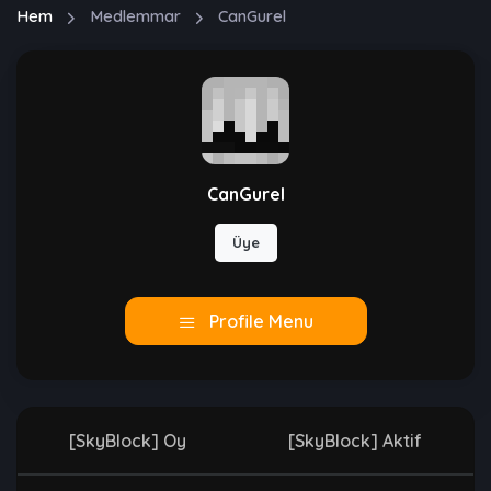
Hem
Medlemmar
CanGurel
CanGurel
Üye
Profile Menu
[SkyBlock] Oy
[SkyBlock] Aktif