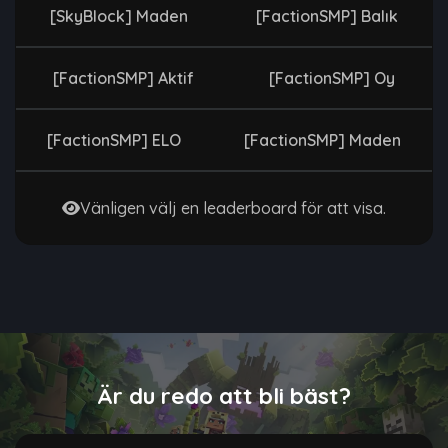
[SkyBlock] Maden
[FactionSMP] Balık
[FactionSMP] Aktif
[FactionSMP] Oy
[FactionSMP] ELO
[FactionSMP] Maden
Vänligen välj en leaderboard för att visa.
Är du redo att bli bäst?