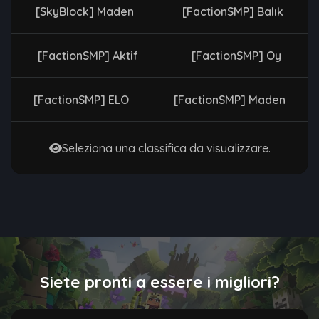
[SkyBlock] Maden
[FactionSMP] Balık
[FactionSMP] Aktif
[FactionSMP] Oy
[FactionSMP] ELO
[FactionSMP] Maden
Seleziona una classifica da visualizzare.
Siete pronti a essere i migliori?