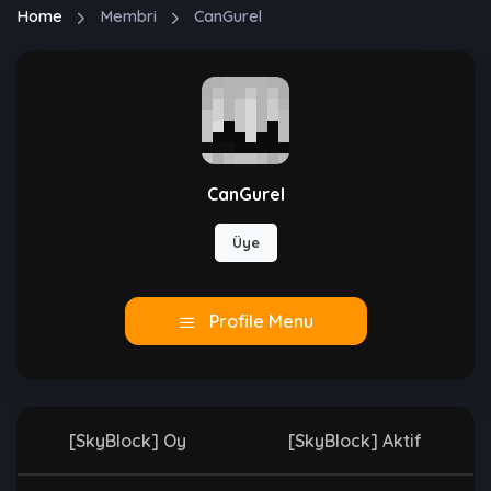
Home
Membri
CanGurel
CanGurel
Üye
Profile Menu
[SkyBlock] Oy
[SkyBlock] Aktif