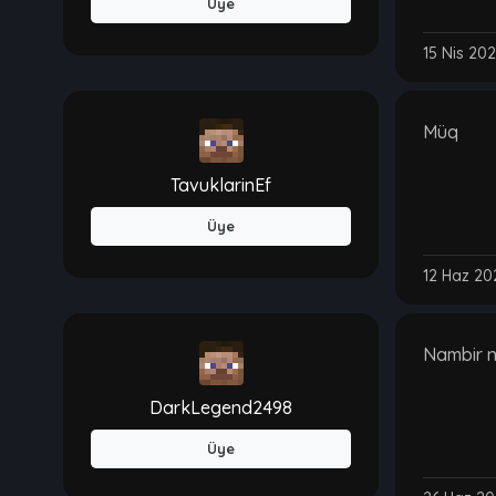
Üye
15 Nis 202
Müq
TavuklarinEf
Üye
12 Haz 20
Nambir 
DarkLegend2498
Üye