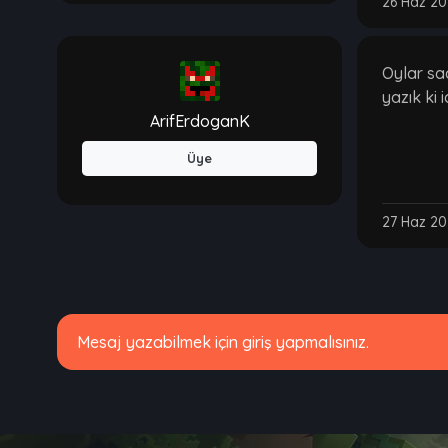
26 Haz 202
Oylar sa
yazık ki
ArifErdoganK
Üye
27 Haz 20
Mesaj yazabilmek için giriş yapmalısınız.