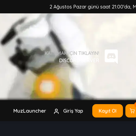
2 Ağustos Pazar günü saat 21:00'da, MuzCraft 
KATILMAK IÇIN TIKLAYIN!
DISCORD SERVER
MuzLauncher
Giriş Yap
Kayıt Ol