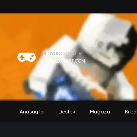
78
OYUNCU AKTIF
MC.MUZCRAFT.COM
Anasayfa
Destek
Mağaza
Kred