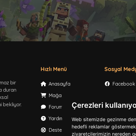
Hızlı Menü
Sosyal Med
lmaz bir
Anasayfa
Facebook
ta duran
Mağaza
Instagram
ksal
Çerezleri kullanıy
 bekliyor.
Forum
X
Yardım
YouTube
Web sitemizde gezinme deneyi
hedefli reklamlar göstermek,
Destek
TikTok
ziyaretçilerimizin nereden g