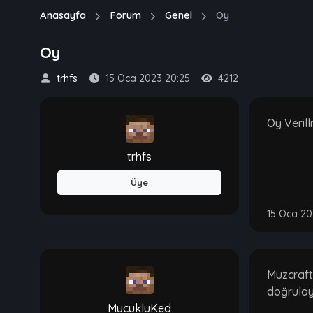
Anasayfa
Forum
Genel
Oy
Oy
trhfs
15 Oca 2023 20:25
4212
Oy Veril
trhfs
Üye
15 Oca 20
Muzcraft
doğrulay
MucukluKed