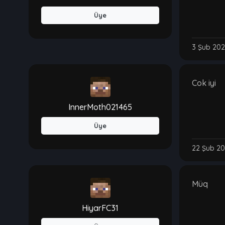
Üye
3 Şub 202
Cok iyi
InnerMoth021465
Üye
22 Şub 20
Müq
HiyarFC31