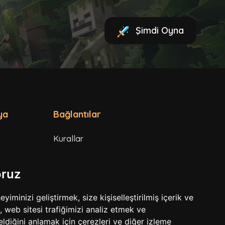
Şimdi Oyna
ya
Bağlantılar
Kurallar
Hizmet Şartları
oruz
Gizlilik Politikası
minizi geliştirmek, size kişiselleştirilmiş içerik ve
 web sitesi trafiğimizi analiz etmek ve
eldiğini anlamak için çerezleri ve diğer izleme