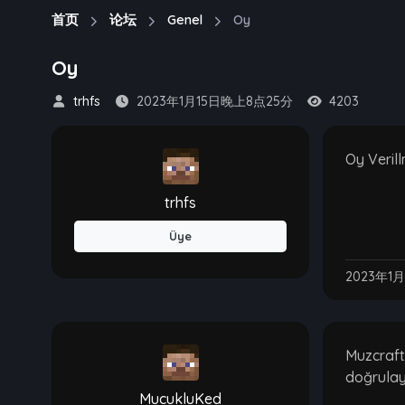
首页
论坛
Genel
Oy
Oy
trhfs
2023年1月15日晚上8点25分
4203
Oy Veril
trhfs
Üye
2023年1
Muzcraft
doğrulay
MucukluKed