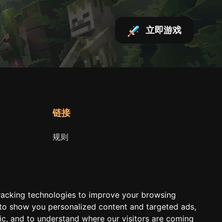
立即游戏
链接
规则
Terms of Service
Privacy Policy
racking technologies to improve your browsing
 to show you personalized content and targeted ads,
fic, and to understand where our visitors are coming