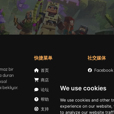
快捷菜单
社交媒体
lmaz bir
首页
Facebook
ta duran
商店
Instagram
ksal
We use cookies
 bekliyor.
论坛
X
帮助
YouTube
We use cookies and other t
experience on our website,
支持
TikTok
to analyze our website traf