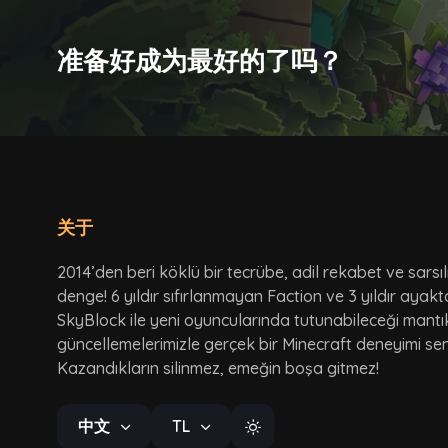
准备好成为最好的了吗？
关于
2014’den beri köklü bir tecrübe, adil rekabet ve sarsı
denge! 6 yıldır sıfırlanmayan Faction ve 3 yıldır ayak
SkyBlock ile yeni oyuncularında tutunabileceği mantı
güncellemelerimizle gerçek bir Minecraft deneyimi seni
Kazandıkların silinmez, emeğin boşa gitmez!
中文
TL