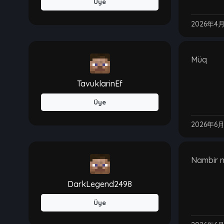
Üye
2026年4
Müq
TavuklarinEf
Üye
2026年6
Nambir 
DarkLegend2498
Üye