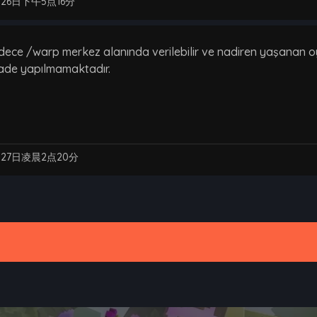
月26日下午5点16分
dece /warp merkez alanında verilebilir ve nadiren yaşanan oy 
 iade yapılmamaktadır.
月27日凌晨2点20分