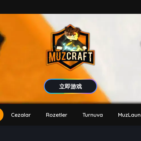
立即游戏
Cezalar
Rozetler
Turnuva
MuzLaun