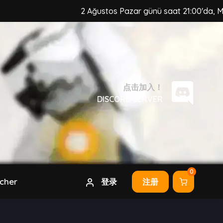
2 Ağustos Pazar günü saat 21:00'da, MuzCraft 
点击加入！
DISCORD SERVER
0
cher
登录
注册