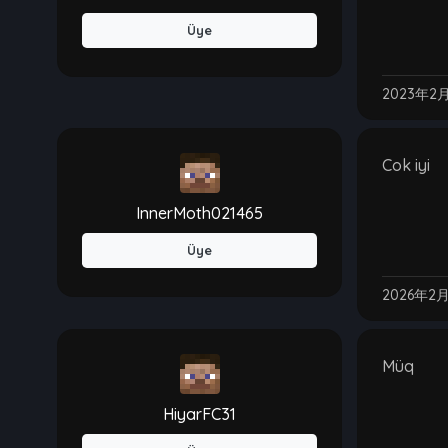
Üye
2023年2
Cok iyi
InnerMoth021465
Üye
2026年2
Müq
HiyarFC31