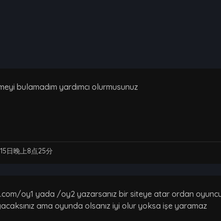
lmeyi bulamadım yardımcı olurmusunuz
月15日晚上8点25分
.com/oy1 yada /oy2 yazarsanız bir siteye atar ordan oyuncu n
acaksınız ama oyunda olsanız iyi olur yoksa işe yaramaz