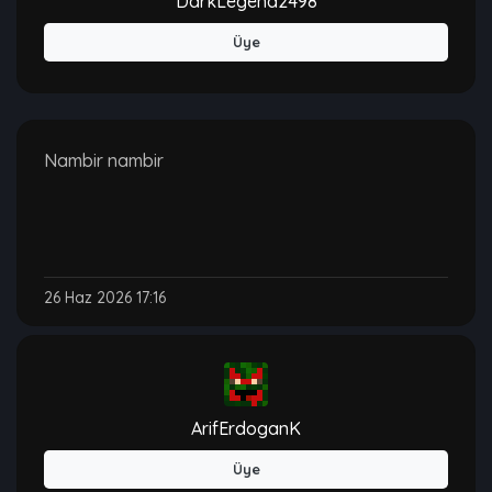
DarkLegend2498
Üye
Nambir nambir
26 Haz 2026 17:16
ArifErdoganK
Üye