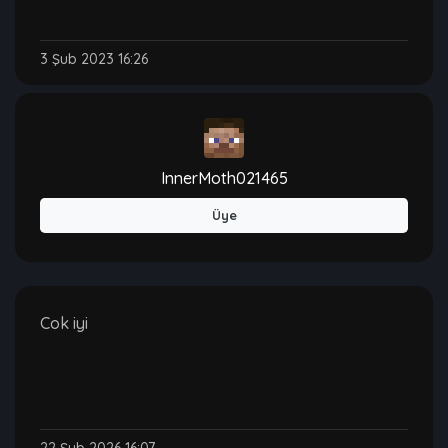
3 Şub 2023 16:26
InnerMoth021465
Üye
Cok iyi