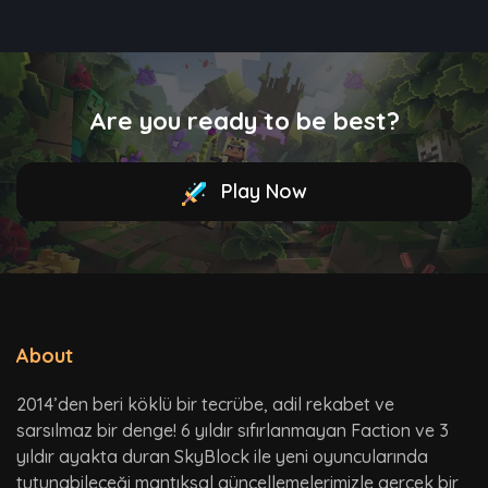
Are you ready to be best?
Play Now
About
2014’den beri köklü bir tecrübe, adil rekabet ve
sarsılmaz bir denge! 6 yıldır sıfırlanmayan Faction ve 3
yıldır ayakta duran SkyBlock ile yeni oyuncularında
tutunabileceği mantıksal güncellemelerimizle gerçek bir