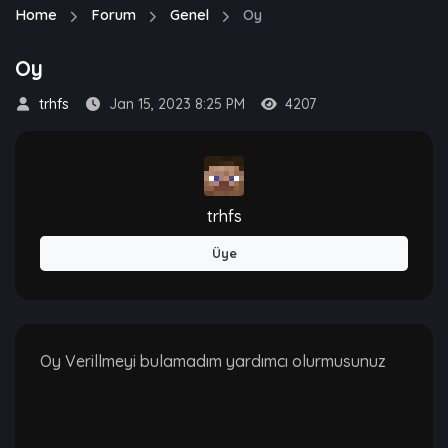
Home
Forum
Genel
Oy
Oy
trhfs
Jan 15, 2023 8:25 PM
4207
trhfs
Üye
Oy Verillmeyi bulamadım yardımcı olurmusunuz