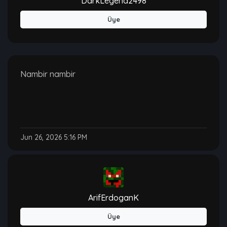
DarkLegend2498
Üye
Nambir nambir
Jun 26, 2026 5:16 PM
ArifErdoganK
Üye