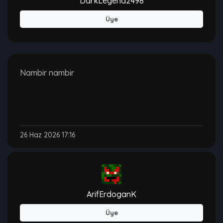
DarkLegend2498
Üye
Nambir nambir
26 Haz 2026 17:16
ArifErdoganK
Üye