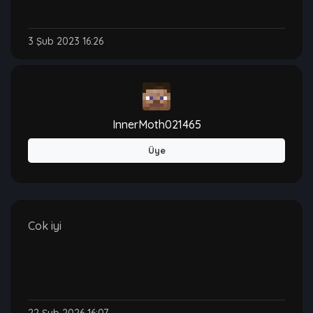
3 Şub 2023 16:26
InnerMoth021465
Üye
Cok iyi