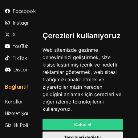
Facebook
Instagram
Çerezleri kullanıyoruz
X
YouTube
Web sitemizde gezinme
deneyiminizi geliştirmek, size
TikTok
kişiselleştirilmiş içerik ve hedefli
Discord
reklamlar göstermek, web sitesi
trafiğimizi analiz etmek ve
Bağlantılar
ziyaretçilerimizin nereden
geldiğini anlamak için çerezleri ve
Kurallar
diğer izleme teknolojilerini
kullanıyoruz.
Hizmet Şartları
Gizlilik Politikası
Kabul et
Tercihleri değiştir