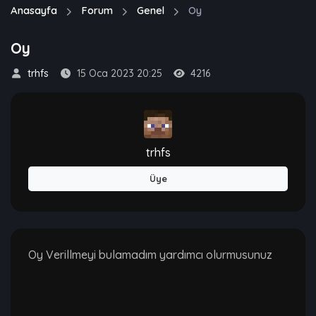
Anasayfa
Forum
Genel
Oy
Oy
trhfs
15 Oca 2023 20:25
4216
trhfs
Üye
Oy Verillmeyi bulamadım yardımcı olurmusunuz