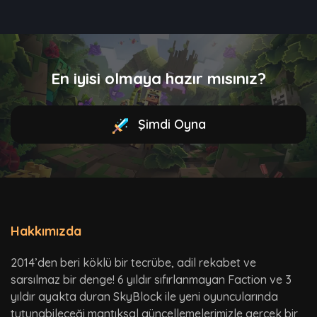
En iyisi olmaya hazır mısınız?
Şimdi Oyna
Hakkımızda
2014’den beri köklü bir tecrübe, adil rekabet ve
sarsılmaz bir denge! 6 yıldır sıfırlanmayan Faction ve 3
yıldır ayakta duran SkyBlock ile yeni oyuncularında
tutunabileceği mantıksal güncellemelerimizle gerçek bir