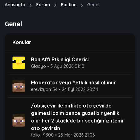
Anasayfa
Forum
Faction
Genel
Genel
Konular
Ban Affı Etkinliği Önerisi
Gladyo
•
5 Ağu 2026 01:10
Moderatör veya Yetkili nasıl olunur
erevizyon154
•
24 Eyl 2022 20:34
/obsiçevir ile birlikte oto çevirde
gelmesi lazım bence güzel bir yenilik
olur her 2 stack'de bir seçtiğimiz itemi
oto çevirsin ​ ​
folio_9300
•
25 Mar 2026 21:06