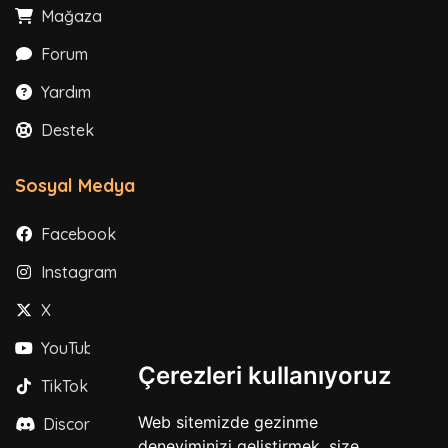
Mağaza
Forum
Yardım
Destek
Sosyal Medya
Facebook
Instagram
X
YouTube
Çerezleri kullanıyoruz
TikTok
Web sitemizde gezinme
Discord
deneyiminizi geliştirmek, size