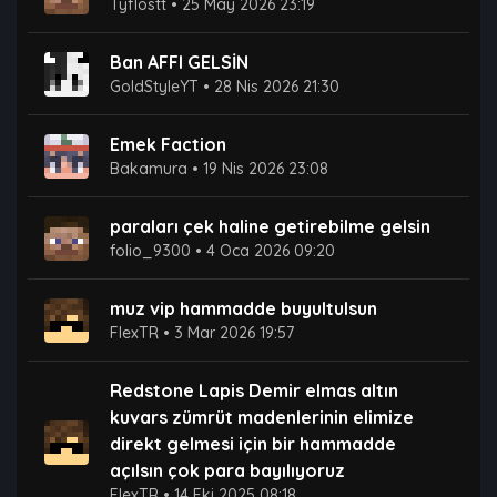
Tyflostt
•
25 May 2026 23:19
Ban AFFI GELSİN
GoldStyleYT
•
28 Nis 2026 21:30
Emek Faction
Bakamura
•
19 Nis 2026 23:08
paraları çek haline getirebilme gelsin
folio_9300
•
4 Oca 2026 09:20
muz vip hammadde buyultulsun
FlexTR
•
3 Mar 2026 19:57
Redstone Lapis Demir elmas altın
kuvars zümrüt madenlerinin elimize
direkt gelmesi için bir hammadde
açılsın çok para bayılıyoruz
FlexTR
•
14 Eki 2025 08:18