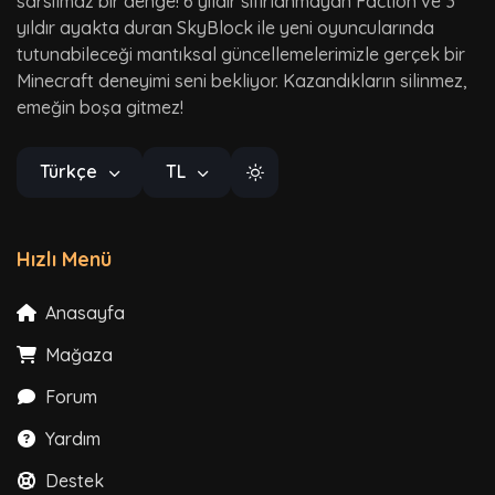
sarsılmaz bir denge! 6 yıldır sıfırlanmayan Faction ve 3
yıldır ayakta duran SkyBlock ile yeni oyuncularında
tutunabileceği mantıksal güncellemelerimizle gerçek bir
Minecraft deneyimi seni bekliyor. Kazandıkların silinmez,
emeğin boşa gitmez!
Türkçe
TL
Hızlı Menü
Anasayfa
Mağaza
Forum
Yardım
Destek