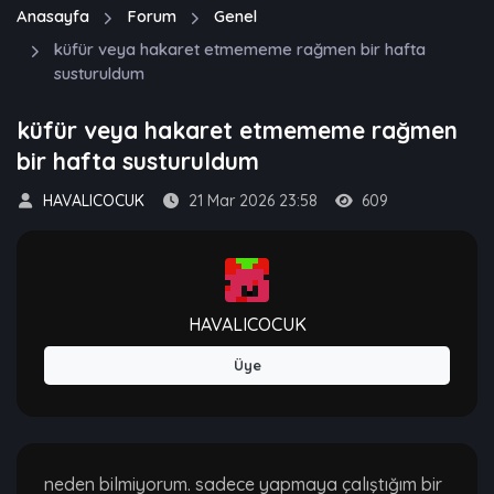
Anasayfa
Forum
Genel
küfür veya hakaret etmememe rağmen bir hafta
susturuldum
küfür veya hakaret etmememe rağmen
bir hafta susturuldum
HAVALICOCUK
21 Mar 2026 23:58
609
HAVALICOCUK
Üye
neden bilmiyorum. sadece yapmaya çalıştığım bir