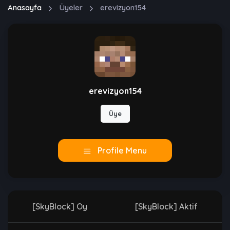
Anasayfa
Üyeler
erevizyon154
erevizyon154
Üye
Profile Menu
[SkyBlock] Oy
[SkyBlock] Aktif