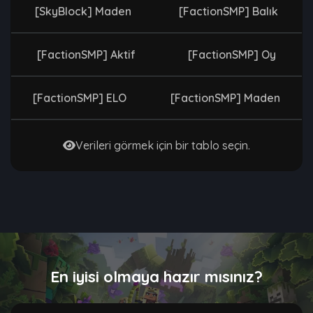
[SkyBlock] Maden
[FactionSMP] Balık
[FactionSMP] Aktif
[FactionSMP] Oy
[FactionSMP] ELO
[FactionSMP] Maden
Verileri görmek için bir tablo seçin.
En iyisi olmaya hazır mısınız?