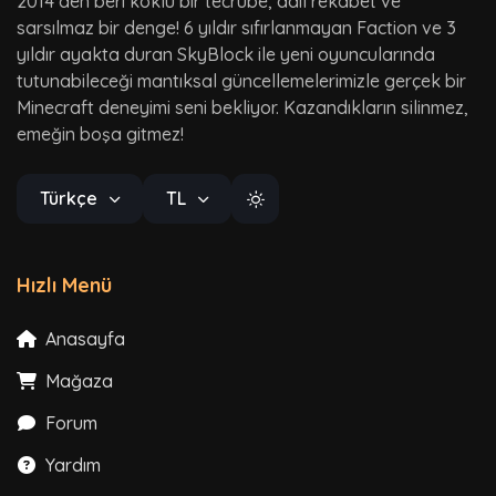
2014’den beri köklü bir tecrübe, adil rekabet ve
sarsılmaz bir denge! 6 yıldır sıfırlanmayan Faction ve 3
yıldır ayakta duran SkyBlock ile yeni oyuncularında
tutunabileceği mantıksal güncellemelerimizle gerçek bir
Minecraft deneyimi seni bekliyor. Kazandıkların silinmez,
emeğin boşa gitmez!
Türkçe
TL
Hızlı Menü
Anasayfa
Mağaza
Forum
Yardım