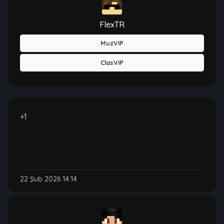
FlexTR
MuzVIP
ClasVIP
+1
22 Şub 2026 14:14