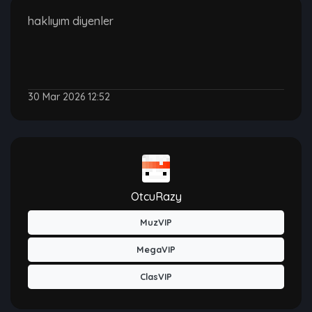
haklıyım diyenler
30 Mar 2026 12:52
OtcuRazy
MuzVIP
MegaVIP
ClasVIP