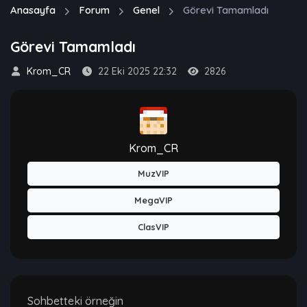
Anasayfa
Forum
Genel
Görevi Tamamladı
Görevi Tamamladı
Krom_CR
22 Eki 2025 22:32
2826
Krom_CR
MuzVIP
MegaVIP
ClasVIP
Sohbetteki örneğin