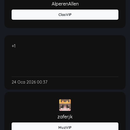
AlperenAllen
ClasVIP
+1
24 Oca 2026 00:37
zaferjk
MuzVIP