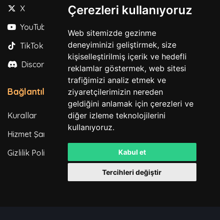
Çerezleri kullanıyoruz
X
YouTube
Web sitemizde gezinme
deneyiminizi geliştirmek, size
TikTok
kişiselleştirilmiş içerik ve hedefli
Discord
reklamlar göstermek, web sitesi
trafiğimizi analiz etmek ve
Bağlantılar
ziyaretçilerimizin nereden
geldiğini anlamak için çerezleri ve
Kurallar
diğer izleme teknolojilerini
kullanıyoruz.
Hizmet Şartları
Gizlilik Politikası
Kabul et
Tercihleri değiştir
Tüm hakları saklıdır. © 2026
Powered by
LeaderOS