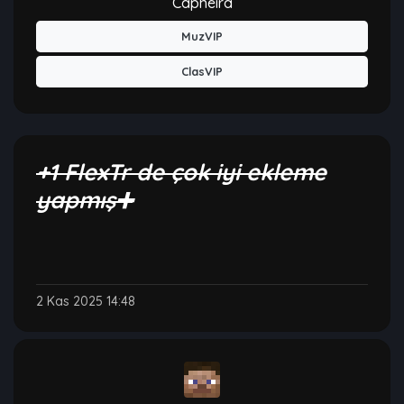
Capheira
MuzVIP
ClasVIP
+1 FlexTr de çok iyi ekleme
yapmış➕
2 Kas 2025 14:48