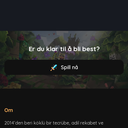
Er du klar til å bli best?
Spill nå
Om
2014’den beri köklü bir tecrübe, adil rekabet ve