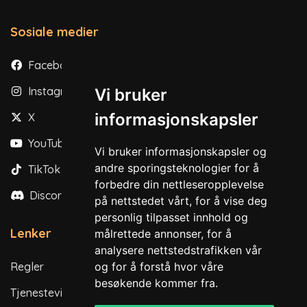
Sosiale medier
Facebook
Instagram
Vi bruker
informasjonskapsler
X
YouTube
Vi bruker informasjonskapsler og
andre sporingsteknologier for å
TikTok
forbedre din nettleseropplevelse
Discord
på nettstedet vårt, for å vise deg
personlig tilpasset innhold og
Lenker
målrettede annonser, for å
analysere nettstedstrafikken vår
og for å forstå hvor våre
Regler
besøkende kommer fra.
Tjenestevilkår