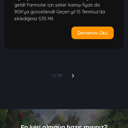
geldi! Farmcılar için şeker kamışı fiyatı da
90K'ya güncellendi! Geçen yıl 15 Temmuz'da
eklediğimiz S35 Mil
Devamını Oku
1 / 41
En iyisi olmaya hazır mısınız?