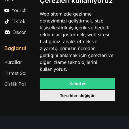
Çerezleri kullanıyoruz
YouTube
Web sitemizde gezinme
deneyiminizi geliştirmek, size
TikTok
kişiselleştirilmiş içerik ve hedefli
Discord
reklamlar göstermek, web sitesi
trafiğimizi analiz etmek ve
Bağlantılar
ziyaretçilerimizin nereden
geldiğini anlamak için çerezleri ve
Kurallar
diğer izleme teknolojilerini
kullanıyoruz.
Hizmet Şartları
Gizlilik Politikası
Kabul et
Tercihleri değiştir
Tüm hakları saklıdır. © 2026
Powered by
LeaderOS