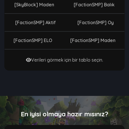
[SkyBlock] Maden
[FactionSMP] Balık
[FactionSMP] Aktif
[FactionSMP] Oy
[FactionSMP] ELO
[FactionSMP] Maden
Verileri görmek için bir tablo seçin.
En iyisi olmaya hazır mısınız?