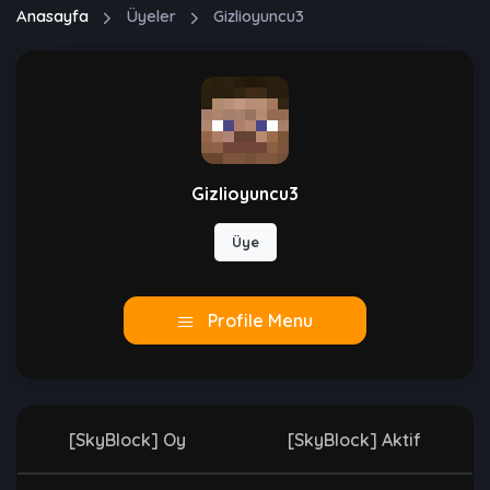
Anasayfa
Üyeler
Gizlioyuncu3
Gizlioyuncu3
Üye
Profile Menu
[SkyBlock] Oy
[SkyBlock] Aktif