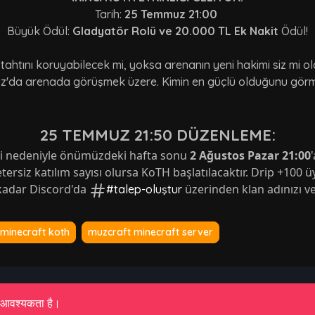
Tarih:
25 Temmuz 21:00
Büyük Ödül:
Gladyatör Rolü ve 20.000 TL Ek Nakit
Ödül!
 tahtını koruyabilecek mi, yoksa arenanın yeni hakimi siz mi o
'da arenada görüşmek üzere. Kimin en güçlü olduğunu gör
25 TEMMUZ 21:50 DÜZENLEME:
iği nedeniyle önümüzdeki hafta sonu 
2 Ağustos Pazar 21:00
etersiz katılım sayısı olursa KoTH başlatılacaktır. Drip +100 ü
 kadar Discord'da 
 üzerinden klan adınızı ve
#talep-oluştur
minecraft koth
muzcraft minecraft server
 आवश्यकता है।