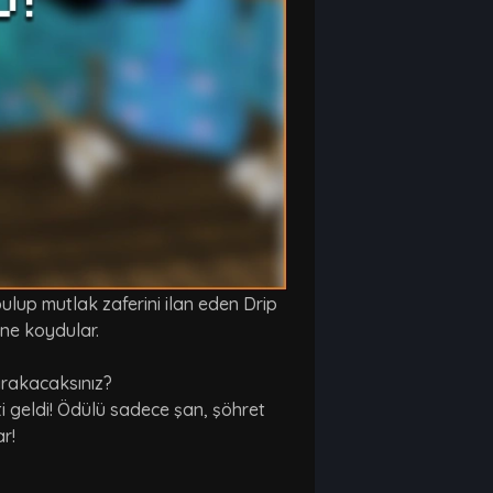
lup mutlak zaferini ilan eden Drip
rine koydular.
bırakacaksınız?
i geldi! Ödülü sadece şan, şöhret
ar!