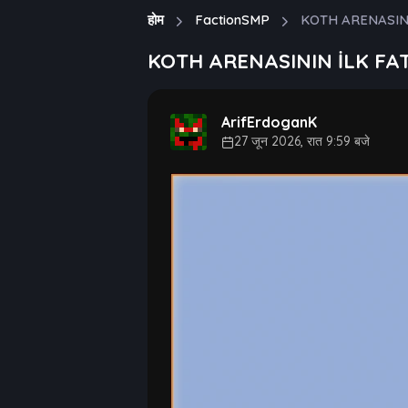
होम
FactionSMP
KOTH ARENASINI
KOTH ARENASININ İLK FAT
ArifErdoganK
27 जून 2026, रात 9:59 बजे