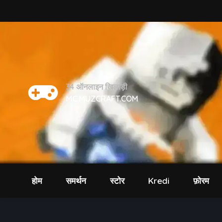
34
ऑनलाइन खिलाड़ी
MC.MUZCRAFT.COM
होम
समर्थन
स्टोर
Kredi
फ़ोरम