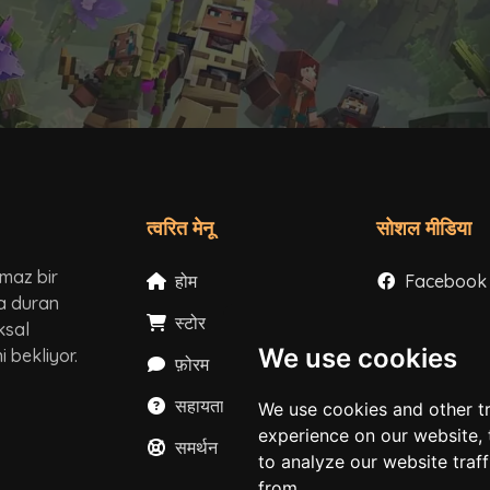
त्वरित मेनू
सोशल मीडिया
lmaz bir
होम
Facebook
ta duran
स्टोर
Instagram
ksal
We use cookies
 bekliyor.
फ़ोरम
X
सहायता
YouTube
We use cookies and other t
experience on our website,
समर्थन
TikTok
to analyze our website traf
from.
Discord