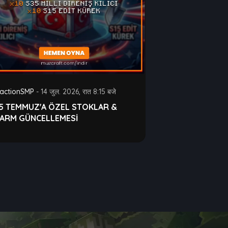
actionSMP
-
14 जुल. 2026, रात 8:15 बजे
15 TEMMUZ'A ÖZEL STOKLAR &
FARM GÜNCELLEMESİ