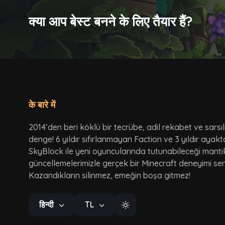
क्या आप बेस्ट बनने के लिए तैयार हैं?
के बारे में
2014’den beri köklü bir tecrübe, adil rekabet ve sarsı
denge! 6 yıldır sıfırlanmayan Faction ve 3 yıldır ayak
SkyBlock ile yeni oyuncularında tutunabileceği mantı
güncellemelerimizle gerçek bir Minecraft deneyimi seni
Kazandıkların silinmez, emeğin boşa gitmez!
हिन्दी
TL