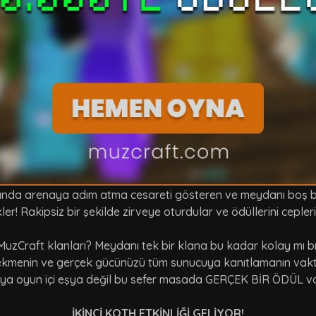
şında arenaya adım atma cesareti gösteren ve meydanı boş bu
kler! Rakipsiz bir şekilde zirveye oturdular ve ödüllerini ceple
MuzCraft klanları? Meydanı tek bir klana bu kadar kolay mı 
ı çekmenin ve gerçek gücünüzü tüm sunucuya kanıtlamanın vakt
ya oyun içi eşya değil bu sefer masada GERÇEK BİR ÖDÜL v
İKİNCİ KOTH ETKİNLİĞİ GELİYOR!