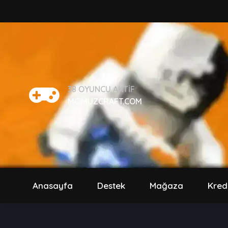
38
OYUNCU AKTIF
MC.MUZCRAFT.COM
Anasayfa
Destek
Mağaza
Kred