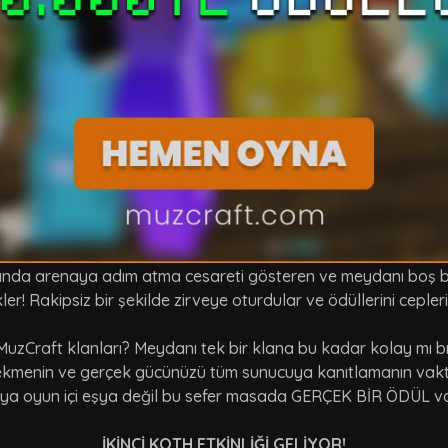
şında arenaya adım atma cesareti gösteren ve meydanı boş bu
kler! Rakipsiz bir şekilde zirveye oturdular ve ödüllerini ceple
MuzCraft klanları? Meydanı tek bir klana bu kadar kolay mı 
ı çekmenin ve gerçek gücünüzü tüm sunucuya kanıtlamanın vakt
ya oyun içi eşya değil bu sefer masada GERÇEK BİR ÖDÜL v
İKİNCİ KOTH ETKİNLİĞİ GELİYOR!