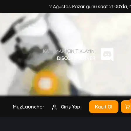
2 Ağustos Pazar günü saat 21:00'da, MuzCraft Client 
KATILMAK IÇIN TIKLAYIN!
DISCORD SERVER
MuzLauncher
Giriş Yap
Kayıt Ol