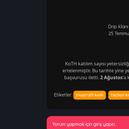
Drip klanı
25 Temmuz
KoTH katılım sayısı yetersizl
ertelenmiştir. Bu tarihte yine y
başvurusu iletti. 
2 Ağustos
'a
Etiketler:
muzcraft koth
faction k
Yorum yapmak için giriş yapın.