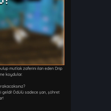
lup mutlak zaferini ilan eden Drip
rine koydular.
bırakacaksınız?
i geldi! Ödülü sadece şan, şöhret
ar!