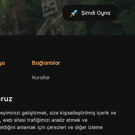
Şimdi Oyna
ya
Bağlantılar
Kurallar
Hizmet Şartları
oruz
Gizlilik Politikası
minizi geliştirmek, size kişiselleştirilmiş içerik ve
 web sitesi trafiğimizi analiz etmek ve
eldiğini anlamak için çerezleri ve diğer izleme