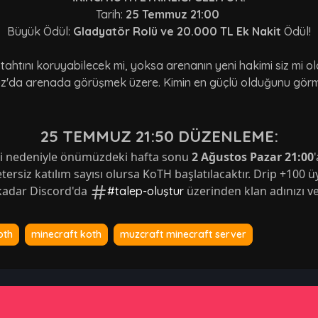
Tarih:
25 Temmuz 21:00
Büyük Ödül:
Gladyatör Rolü ve 20.000 TL Ek Nakit
Ödül!
 tahtını koruyabilecek mi, yoksa arenanın yeni hakimi siz mi o
'da arenada görüşmek üzere. Kimin en güçlü olduğunu gör
25 TEMMUZ 21:50 DÜZENLEME:
iği nedeniyle önümüzdeki hafta sonu 
2 Ağustos Pazar 21:00
etersiz katılım sayısı olursa KoTH başlatılacaktır. Drip +100 ü
 kadar Discord'da 
 üzerinden klan adınızı ve
#talep-oluştur
oth
minecraft koth
muzcraft minecraft server