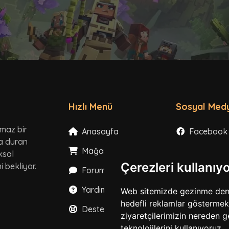
Hızlı Menü
Sosyal Med
lmaz bir
Anasayfa
Facebook
ta duran
Mağaza
Instagram
ksal
Çerezleri kullanıy
 bekliyor.
Forum
X
Yardım
YouTube
Web sitemizde gezinme deneyi
hedefli reklamlar göstermek,
Destek
TikTok
ziyaretçilerimizin nereden g
teknolojilerini kullanıyoruz.
Discord