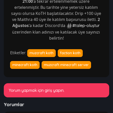
21:00
'a tekrar ertelenmemek üzere 
ertelenmiştir. Bu tarihte yine yetersiz katılım 
sayısı olursa KoTH başlatılacaktır. Drip +100 üye 
ve Maithra 40 üye ile katılım başvurusu iletti. 
2 
Ağustos
'a kadar Discord'da 
#talep-oluştur
üzerinden klan adınızı ve katılacak üye sayınızı 
belirtin!
Etiketler:
muzcraft koth
faction koth
minecraft koth
muzcraft minecraft server
Yorum yapmak için giriş yapın.
Yorumlar