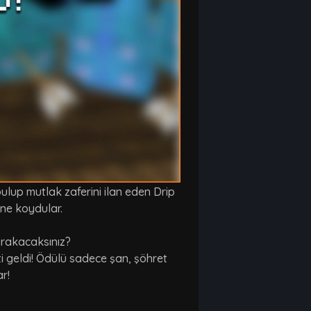
lup mutlak zaferini ilan eden Drip
rine koydular.
bırakacaksınız?
i geldi! Ödülü sadece şan, şöhret
ar!