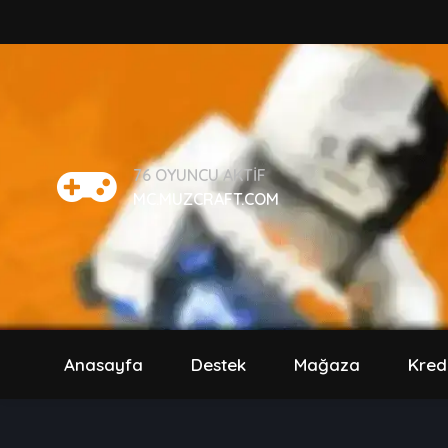
76
OYUNCU AKTIF
MC.MUZCRAFT.COM
Anasayfa
Destek
Mağaza
Kred