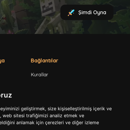
Şimdi Oyna
ya
Bağlantılar
Kurallar
Hizmet Şartları
oruz
Gizlilik Politikası
minizi geliştirmek, size kişiselleştirilmiş içerik ve
 web sitesi trafiğimizi analiz etmek ve
eldiğini anlamak için çerezleri ve diğer izleme