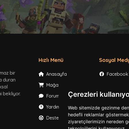
Hızlı Menü
Sosyal Med
lmaz bir
Anasayfa
Facebook
ta duran
Mağaza
Instagram
ksal
Çerezleri kullanıy
 bekliyor.
Forum
X
Yardım
YouTube
Web sitemizde gezinme deneyi
hedefli reklamlar göstermek,
Destek
TikTok
ziyaretçilerimizin nereden g
teknolojilerini kullanıyoruz.
Discord