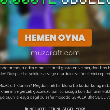
şında arenaya adım atma cesareti gösteren ve meydanı boş bu
kler! Rakipsiz bir şekilde zirveye oturdular ve ödüllerini ceple
MuzCraft klanları? Meydanı tek bir klana bu kadar kolay mı 
ı çekmenin ve gerçek gücünüzü tüm sunucuya kanıtlamanın vakt
ya oyun içi eşya değil bu sefer masada GERÇEK BİR ÖDÜL v
İKİNCİ KOTH ETKİNLİĞİ GELİYOR!