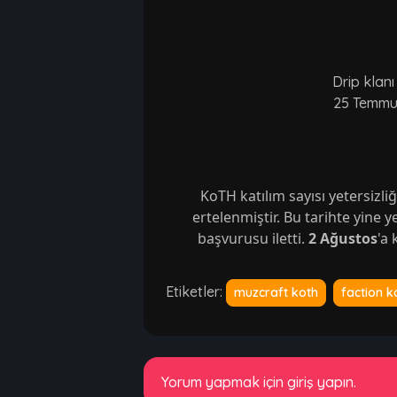
Drip klanı
25 Temmuz
KoTH katılım sayısı yetersizl
ertelenmiştir. Bu tarihte yine y
başvurusu iletti. 
2 Ağustos
'a
Etiketler:
muzcraft koth
faction k
Yorum yapmak için giriş yapın.