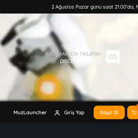
2 Ağustos Pazar günü saat 21:00'da, MuzCraft Client g
KATILMAK IÇIN TIKLAYIN!
DISCORD SERVER
MuzLauncher
Giriş Yap
Kayıt Ol