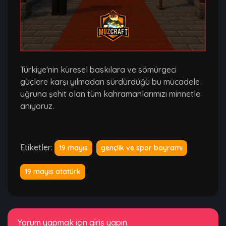
Türkiye'nin küresel baskılara ve sömürgeci
güçlere karşı yılmadan sürdürdüğü bu mücadele
uğruna şehit olan tüm kahramanlarımızı minnetle
anıyoruz.
Etiketler:
19 mayıs
gençlik ve spor bayramı
19 mayıs atatürk
Yorum yapmak için giriş yapın.