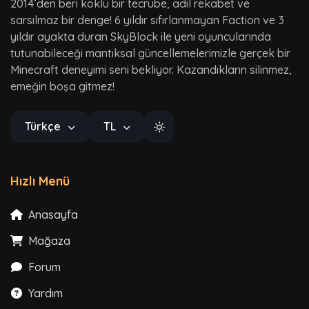
2014’den beri köklü bir tecrübe, adil rekabet ve
sarsılmaz bir denge! 6 yıldır sıfırlanmayan Faction ve 3
yıldır ayakta duran SkyBlock ile yeni oyuncularında
tutunabileceği mantıksal güncellemelerimizle gerçek bir
Minecraft deneyimi seni bekliyor. Kazandıkların silinmez,
emeğin boşa gitmez!
Türkçe
TL
Hızlı Menü
Anasayfa
Mağaza
Forum
Yardım