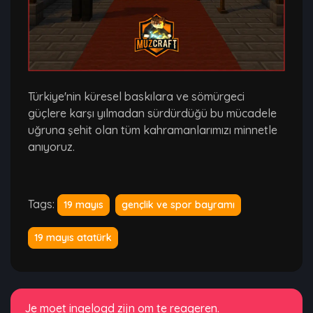
Türkiye'nin küresel baskılara ve sömürgeci
güçlere karşı yılmadan sürdürdüğü bu mücadele
uğruna şehit olan tüm kahramanlarımızı minnetle
anıyoruz.
Tags:
19 mayıs
gençlik ve spor bayramı
19 mayıs atatürk
Je moet ingelogd zijn om te reageren.