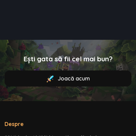
Ești gata să fii cel mai bun?
Joacă acum
Despre