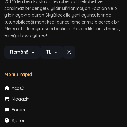
2014’den beri köklü bir tecrübe, adil rekabet ve
sarsılmaz bir denge! 6 yıldır sıfırlanmayan Faction ve 3
yıldır ayakta duran SkyBlock ile yeni oyuncularında
tutunabileceği mantıksal güncellemelerimizle gerçek bir
Minecraft deneyimi seni bekliyor. Kazandıkların silinmez,
emeğin boşa gitmez!
Română
TL
Meniu rapid
Acasă
Magazin
Forum
Ajutor