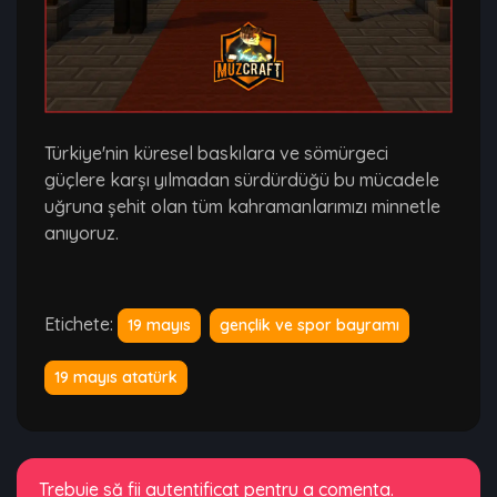
Türkiye'nin küresel baskılara ve sömürgeci
güçlere karşı yılmadan sürdürdüğü bu mücadele
uğruna şehit olan tüm kahramanlarımızı minnetle
anıyoruz.
Etichete:
19 mayıs
gençlik ve spor bayramı
19 mayıs atatürk
Trebuie să fii autentificat pentru a comenta.