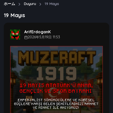
ホーム
Duyuru
19 Mayıs
19 Mayıs
ArifErdoganK
2026年5月19日 11:53