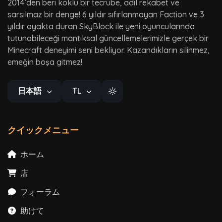
2014’den beri köklü bir tecrübe, adil rekabet ve
sarsılmaz bir denge! 6 yıldır sıfırlanmayan Faction ve 3
yıldır ayakta duran SkyBlock ile yeni oyuncularında
tutunabileceği mantıksal güncellemelerimizle gerçek bir
Minecraft deneyimi seni bekliyor. Kazandıkların silinmez,
emeğin boşa gitmez!
日本語
TL
クイックメニュー
ホーム
店
フォーラム
助けて