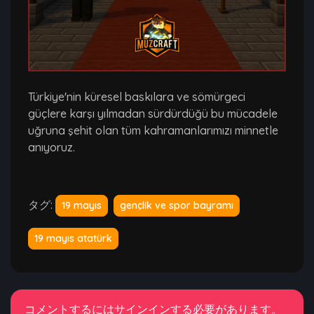
Türkiye'nin küresel baskılara ve sömürgeci
güçlere karşı yılmadan sürdürdüğü bu mücadele
uğruna şehit olan tüm kahramanlarımızı minnetle
anıyoruz.
タグ:
19 mayıs
gençlik ve spor bayramı
19 mayıs atatürk
コメントするにはサインインする必要があります。