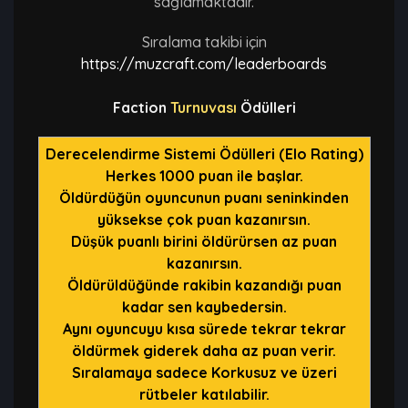
sağlamaktadır.
Sıralama takibi için
https://muzcraft.com/leaderboards
Faction
Turnuvası
Ödülleri
Derecelendirme Sistemi Ödülleri (Elo Rating)
Herkes 1000 puan ile başlar.
Öldürdüğün oyuncunun puanı seninkinden
yüksekse çok puan kazanırsın.
Düşük puanlı birini öldürürsen az puan
kazanırsın.
Öldürüldüğünde rakibin kazandığı puan
kadar sen kaybedersin.
Aynı oyuncuyu kısa sürede tekrar tekrar
öldürmek giderek daha az puan verir.
Sıralamaya sadece Korkusuz ve üzeri
rütbeler katılabilir.