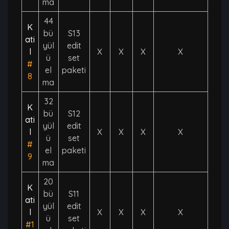
ma
44
K
bü
S13
ati
yül
edit
l
X
X
X
X
ü
set
#
el
paketi
8
ma
32
K
bü
S12
ati
yül
edit
l
X
X
X
X
ü
set
#
el
paketi
9
ma
20
K
bü
S11
ati
yül
edit
l
X
X
X
X
ü
set
#1