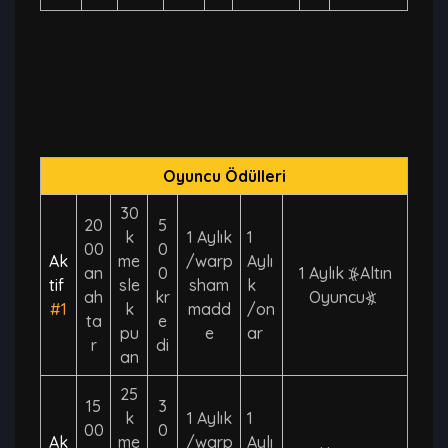
Oyuncu Ödülleri
30
20
5
k
1 Aylık
1
00
0
Ak
me
/warp
Aylı
an
0
1 Aylık ⦕Altın
tif
sle
sham
k
ah
kr
Oyuncu⦖
#1
k
madd
/on
ta
e
pu
e
ar
r
di
an
25
15
3
k
1 Aylık
1
00
0
Ak
me
/warp
Aylı