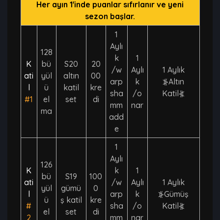
Her ayın 1'inde puanlar sıfırlanır ve yeni
sezon başlar.
1
Aylı
128
k
1
K
bü
S20
20
/w
Aylı
1 Aylık
ati
yül
altın
00
arp
k
⦕Altın
l
ü
katil
kre
sha
/o
Katil⦖
#1
el
set
di
mm
nar
ma
add
e
1
Aylı
126
K
k
1
bü
S19
100
ati
/w
Aylı
1 Aylık
yül
gümü
0
l
arp
k
⦕Gümüş
ü
ş katil
kre
#
sha
/o
Katil⦖
el
set
di
2
mm
nar