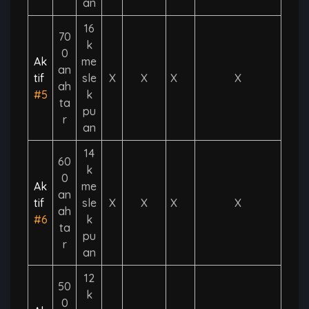
an
16
70
k
0
Ak
me
an
tif
sle
X
X
X
X
ah
#5
k
ta
pu
r
an
14
60
k
0
Ak
me
an
tif
sle
X
X
X
X
ah
#6
k
ta
pu
r
an
12
50
k
0