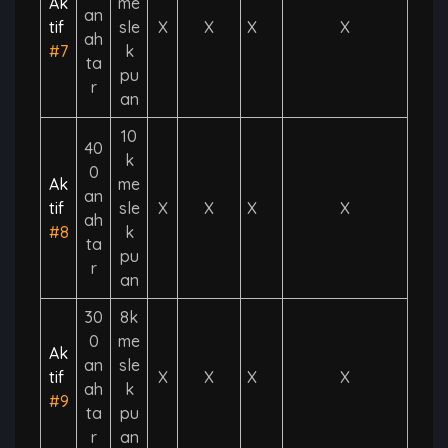
Ak
me
an
tif
sle
X
X
X
X
ah
#7
k
ta
pu
r
an
10
40
k
0
Ak
me
an
tif
sle
X
X
X
X
ah
#8
k
ta
pu
r
an
30
8k
0
me
Ak
an
sle
tif
X
X
X
X
ah
k
#9
ta
pu
r
an