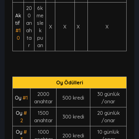
20
6k
Ak
0
me
tif
an
sle
X
X
X
X
#1
ah
k
0
ta
pu
r
an
Oy Ödülleri
2000
30 günlük
Oy
#1
500 kredi
anahtar
/onar
Oy
#
1500
20 günlük
300 kredi
2
anahtar
/onar
Oy
#
1000
10 günlük
200 kredi