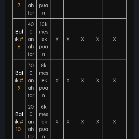
7
ah
pua
tar
n
40
10k
Bal
0
mes
ık
#
an
lek
X
X
X
X
X
8
ah
pua
tar
n
30
8k
Bal
0
mes
ık
#
an
lek
X
X
X
X
X
9
ah
pua
tar
n
20
6k
Bal
0
mes
ık
#
an
lek
X
X
X
X
X
10
ah
pua
tar
n