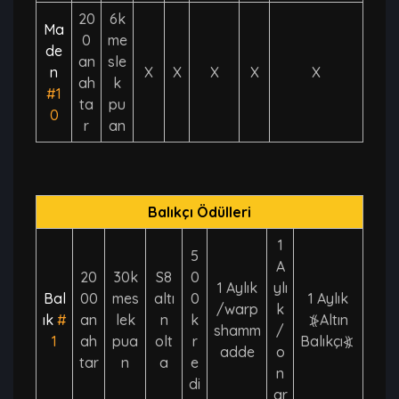
20
6k
Ma
0
me
de
an
sle
n
X
X
X
X
X
ah
k
#1
ta
pu
0
r
an
Balıkçı Ödülleri
1
5
A
20
30k
S8
0
1 Aylık
ylı
Bal
00
mes
altı
0
1 Aylık
/warp
k
ık
#
an
lek
n
k
⦕Altın
shamm
/
1
ah
pua
olt
r
Balıkçı⦖
adde
o
tar
n
a
e
n
di
ar