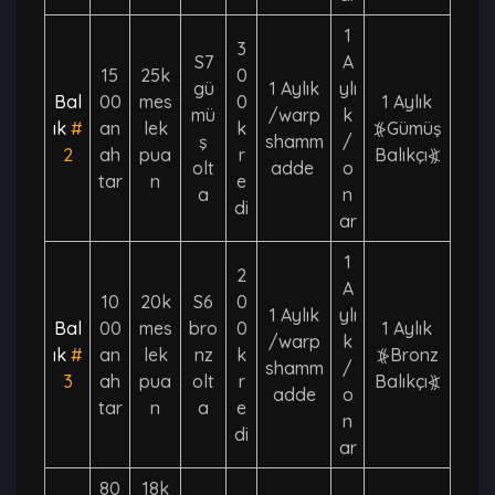
1
3
S7
A
15
25k
0
gü
1 Aylık
ylı
Bal
00
mes
0
1 Aylık
mü
/warp
k
ık
#
an
lek
k
⦕Gümüş
ş
shamm
/
2
ah
pua
r
Balıkçı⦖
olt
adde
o
tar
n
e
a
n
di
ar
1
2
A
10
20k
S6
0
1 Aylık
ylı
Bal
00
mes
bro
0
1 Aylık
/warp
k
ık
#
an
lek
nz
k
⦕Bronz
shamm
/
3
ah
pua
olt
r
Balıkçı⦖
adde
o
tar
n
a
e
n
di
ar
80
18k