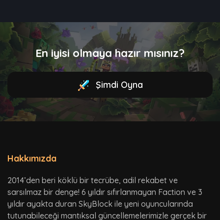
En iyisi olmaya hazır mısınız?
Şimdi Oyna
Hakkımızda
2014’den beri köklü bir tecrübe, adil rekabet ve
sarsılmaz bir denge! 6 yıldır sıfırlanmayan Faction ve 3
yıldır ayakta duran SkyBlock ile yeni oyuncularında
tutunabileceği mantıksal güncellemelerimizle gerçek bir