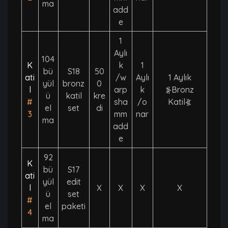
ma
add
e
1
Aylı
104
K
k
1
bü
S18
50
ati
/w
Aylı
1 Aylık
yül
bronz
0
l
arp
k
⦕Bronz
ü
katil
kre
#
sha
/o
Katil⦖
el
set
di
3
mm
nar
ma
add
e
92
K
bü
S17
ati
yül
edit
l
X
X
X
X
ü
set
#
el
paketi
4
ma