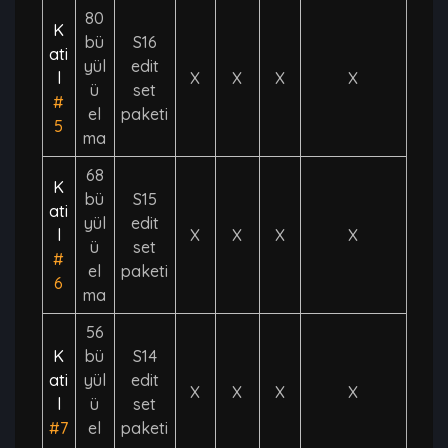
80
K
bü
S16
ati
yül
edit
l
X
X
X
X
ü
set
#
el
paketi
5
ma
68
K
bü
S15
ati
yül
edit
l
X
X
X
X
ü
set
#
el
paketi
6
ma
56
K
bü
S14
ati
yül
edit
X
X
X
X
l
ü
set
#7
el
paketi