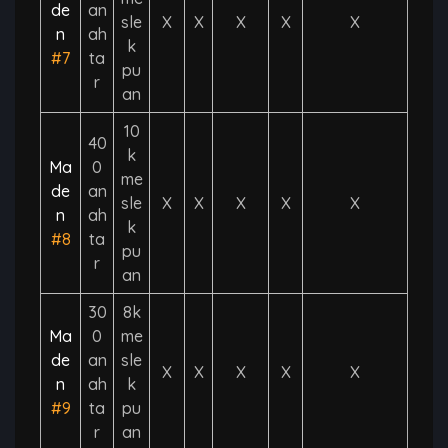
de
an
sle
X
X
X
X
X
n
ah
k
#7
ta
pu
r
an
10
40
k
Ma
0
me
de
an
sle
X
X
X
X
X
n
ah
k
#8
ta
pu
r
an
30
8k
Ma
0
me
de
an
sle
X
X
X
X
X
n
ah
k
#9
ta
pu
r
an