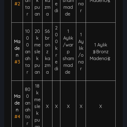
ah
k
ka
sham
Madenci⦖
#2
e
na
ta
pu
zm
mad
di
r
r
an
a
de
2
10
20
S6
1
0
1
0
k
br
Aylık
Ma
0
Ay
0
me
on
/war
1 Aylık
de
k
lık
an
sle
z
p
⦕Bronz
n
r
/o
ah
k
ka
sham
Madenci⦖
#3
e
na
ta
pu
zm
mad
di
r
r
an
a
de
18
80
k
Ma
0
me
de
an
sle
X
X
X
X
X
n
ah
k
#4
ta
pu
r
an