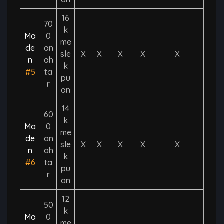
16
70
k
Ma
0
me
de
an
sle
X
X
X
X
X
n
ah
k
#5
ta
pu
r
an
14
60
k
Ma
0
me
de
an
sle
X
X
X
X
X
n
ah
k
#6
ta
pu
r
an
12
50
k
Ma
0
me