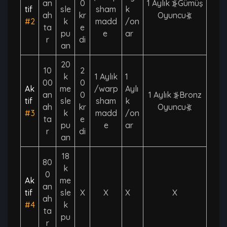
an
0
1 Aylık ⦕Gümüş
tif
sle
sham
k
ah
kr
Oyuncu⦖
#2
k
madd
/on
ta
e
pu
e
ar
r
di
an
20
10
2
k
1 Aylık
1
00
0
Ak
me
/warp
Aylı
an
0
1 Aylık ⦕Bronz
tif
sle
sham
k
ah
kr
Oyuncu⦖
#3
k
madd
/on
ta
e
pu
e
ar
r
di
an
18
80
k
0
Ak
me
an
tif
sle
X
X
X
X
ah
#4
k
ta
pu
r