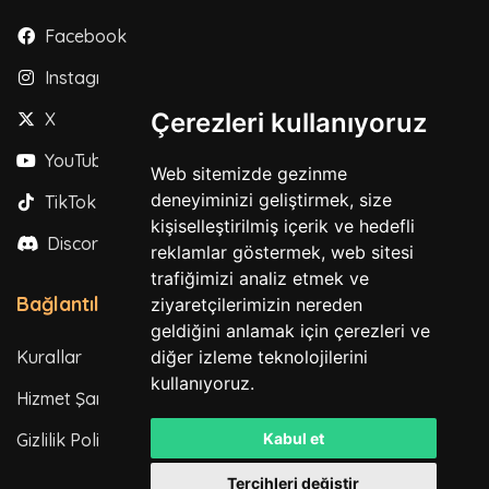
Facebook
Instagram
Çerezleri kullanıyoruz
X
YouTube
Web sitemizde gezinme
deneyiminizi geliştirmek, size
TikTok
kişiselleştirilmiş içerik ve hedefli
Discord
reklamlar göstermek, web sitesi
trafiğimizi analiz etmek ve
Bağlantılar
ziyaretçilerimizin nereden
geldiğini anlamak için çerezleri ve
Kurallar
diğer izleme teknolojilerini
kullanıyoruz.
Hizmet Şartları
Gizlilik Politikası
Kabul et
Tercihleri değiştir