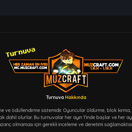
Turnuva
Hakkında
me ve ödüllendirme sistemidir. Oyuncular öldürme, blok kırma,
dahil olurlar. Bu turnuvalar her ayın 1'inde başlar ve her ayı
zanç olmaması için gerekli inceleme ve denetimi sağlamaktad