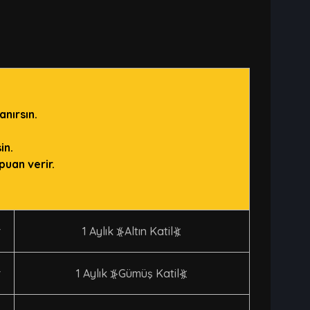
nırsın.
in.
uan verir.
r
1 Aylık ⦕Altın Katil⦖
r
1 Aylık ⦕Gümüş Katil⦖