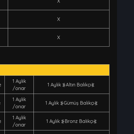
X
X
X
1 Aylık
e
1 Aylık ⦕Altın Balıkçı⦖
/onar
1 Aylık
e
1 Aylık ⦕Gümüş Balıkçı⦖
/onar
1 Aylık
e
1 Aylık ⦕Bronz Balıkçı⦖
/onar