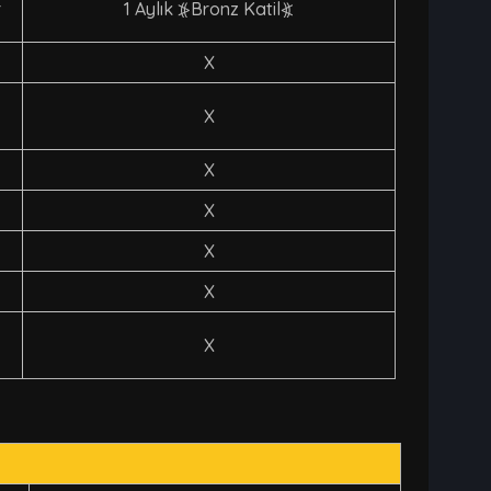
r
1 Aylık ⦕Bronz Katil⦖
X
X
X
X
X
X
X