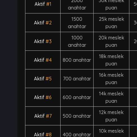
2000
30k meslek
Aktif
#1
5
anahtar
puan
1500
25k meslek
Aktif
#2
3
anahtar
puan
1000
20k meslek
Aktif
#3
2
anahtar
puan
18k meslek
Aktif
#4
800 anahtar
puan
16k meslek
Aktif
#5
700 anahtar
puan
14k meslek
Aktif
#6
600 anahtar
puan
12k meslek
Aktif
#7
500 anahtar
puan
10k meslek
Aktif
#8
400 anahtar