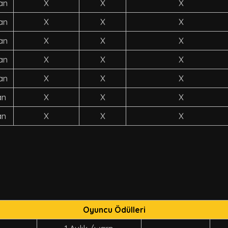
an
X
X
X
an
X
X
X
an
X
X
X
an
X
X
X
an
X
X
X
an
X
X
X
an
X
X
X
Oyuncu Ödülleri