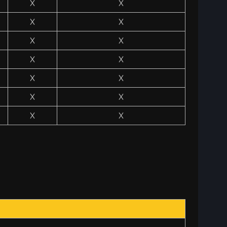
X
X
X
X
X
X
X
X
X
X
X
X
X
X