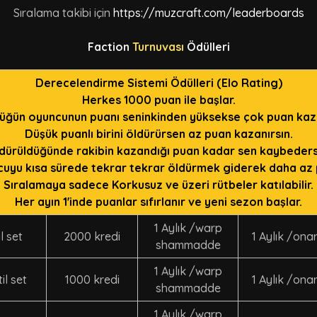
Sıralama takibi için
https://muzcraft.com/leaderboards
Faction
Turnuvası
Ödülleri
Derecelendirme Sistemi Ödülleri (Elo Rating)
Herkes 1000 puan ile başlar.
üğün oyuncunun puanı seninkinden yüksekse çok puan kaza
Düşük puanlı birini öldürürsen az puan kazanırsın.
dürüldüğünde rakibin kazandığı puan kadar sen kaybeders
cuyu kısa sürede tekrar tekrar öldürmek giderek daha az p
Sıralamaya sadece Korkusuz ve üzeri rütbeler katılabilir.
Her ayın 1'inde puanlar sıfırlanır ve yeni sezon başlar.
1 Aylık /warp
l set
2000 kredi
1 Aylık /ona
shammadde
1 Aylık /warp
il set
1000 kredi
1 Aylık /ona
shammadde
1 Aylık /warp