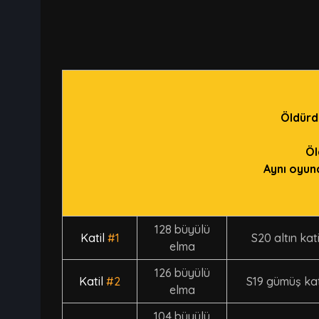
Öldürd
Öl
Aynı oyun
128 büyülü
Katil
#1
S20 altın kati
elma
126 büyülü
Katil
#2
S19 gümüş kat
elma
104 büyülü