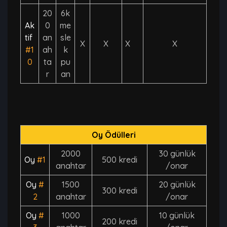
20
6k
Ak
0
me
tif
an
sle
X
X
X
X
#1
ah
k
0
ta
pu
r
an
Oy Ödülleri
2000
30 günlük
Oy
#1
500 kredi
anahtar
/onar
Oy
#
1500
20 günlük
300 kredi
2
anahtar
/onar
Oy
#
1000
10 günlük
200 kredi