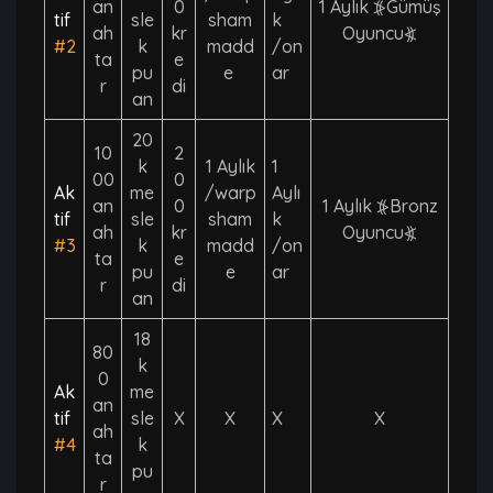
an
0
1 Aylık ⦕Gümüş
tif
sle
sham
k
ah
kr
Oyuncu⦖
#2
k
madd
/on
ta
e
pu
e
ar
r
di
an
20
10
2
k
1 Aylık
1
00
0
Ak
me
/warp
Aylı
an
0
1 Aylık ⦕Bronz
tif
sle
sham
k
ah
kr
Oyuncu⦖
#3
k
madd
/on
ta
e
pu
e
ar
r
di
an
18
80
k
0
Ak
me
an
tif
sle
X
X
X
X
ah
#4
k
ta
pu
r