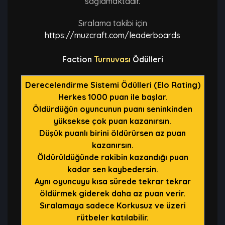
sağlamaktadır.
Sıralama takibi için
https://muzcraft.com/leaderboards
Faction
Turnuvası
Ödülleri
Derecelendirme Sistemi Ödülleri (Elo Rating)
Herkes 1000 puan ile başlar.
Öldürdüğün oyuncunun puanı seninkinden
yüksekse çok puan kazanırsın.
Düşük puanlı birini öldürürsen az puan
kazanırsın.
Öldürüldüğünde rakibin kazandığı puan
kadar sen kaybedersin.
Aynı oyuncuyu kısa sürede tekrar tekrar
öldürmek giderek daha az puan verir.
Sıralamaya sadece Korkusuz ve üzeri
rütbeler katılabilir.