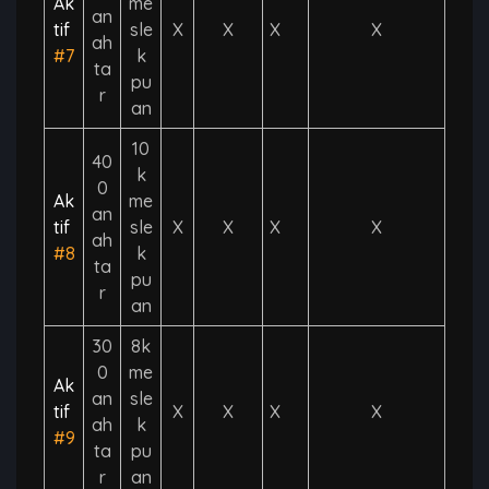
Ak
me
an
tif
sle
X
X
X
X
ah
#7
k
ta
pu
r
an
10
40
k
0
Ak
me
an
tif
sle
X
X
X
X
ah
#8
k
ta
pu
r
an
30
8k
0
me
Ak
an
sle
tif
X
X
X
X
ah
k
#9
ta
pu
r
an