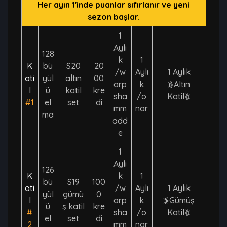
Her ayın 1'inde puanlar sıfırlanır ve yeni
sezon başlar.
1
Aylı
128
k
1
K
bü
S20
20
/w
Aylı
1 Aylık
ati
yül
altın
00
arp
k
⦕Altın
l
ü
katil
kre
sha
/o
Katil⦖
#1
el
set
di
mm
nar
ma
add
e
1
Aylı
126
K
k
1
bü
S19
100
ati
/w
Aylı
1 Aylık
yül
gümü
0
l
arp
k
⦕Gümüş
ü
ş katil
kre
#
sha
/o
Katil⦖
el
set
di
2
mm
nar