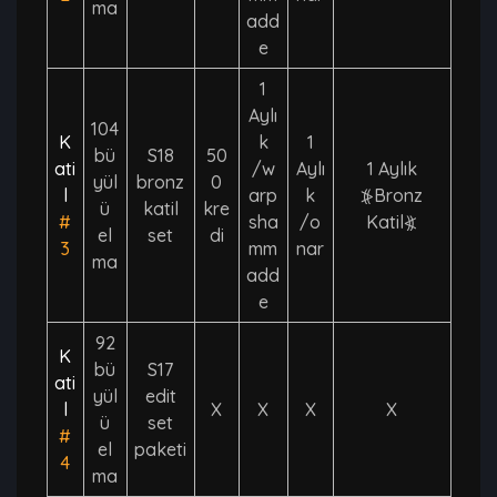
ma
add
e
1
Aylı
104
K
k
1
bü
S18
50
ati
/w
Aylı
1 Aylık
yül
bronz
0
l
arp
k
⦕Bronz
ü
katil
kre
#
sha
/o
Katil⦖
el
set
di
3
mm
nar
ma
add
e
92
K
bü
S17
ati
yül
edit
l
X
X
X
X
ü
set
#
el
paketi
4
ma