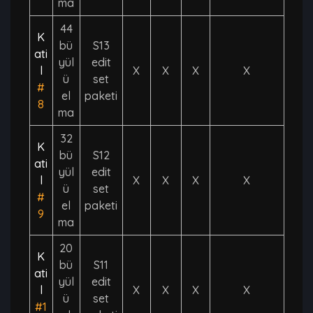
ma
44
K
bü
S13
ati
yül
edit
l
X
X
X
X
ü
set
#
el
paketi
8
ma
32
K
bü
S12
ati
yül
edit
l
X
X
X
X
ü
set
#
el
paketi
9
ma
20
K
bü
S11
ati
yül
edit
l
X
X
X
X
ü
set
#1