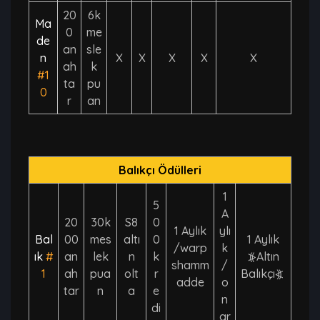
20
6k
Ma
0
me
de
an
sle
n
X
X
X
X
X
ah
k
#1
ta
pu
0
r
an
Balıkçı Ödülleri
1
5
A
20
30k
S8
0
1 Aylık
ylı
Bal
00
mes
altı
0
1 Aylık
/warp
k
ık
#
an
lek
n
k
⦕Altın
shamm
/
1
ah
pua
olt
r
Balıkçı⦖
adde
o
tar
n
a
e
n
di
ar