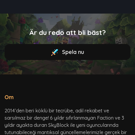
Är du redo att bli bäst?
Spela nu
Om
2014’den beri köklü bir tecrübe, adil rekabet ve
sarsılmaz bir denge! 6 yıldır sıfırlanmayan Faction ve 3
yıldır ayakta duran SkyBlock ile yeni oyuncularında
tutunabileceği mantıksal güncellemelerimizle gerçek bir