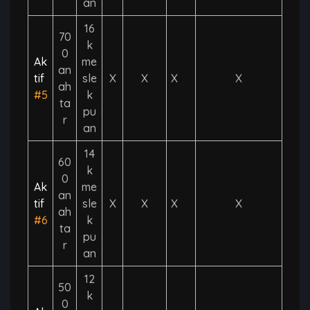
an
16
70
k
0
Ak
me
an
tif
sle
X
X
X
X
ah
#5
k
ta
pu
r
an
14
60
k
0
Ak
me
an
tif
sle
X
X
X
X
ah
#6
k
ta
pu
r
an
12
50
k
0