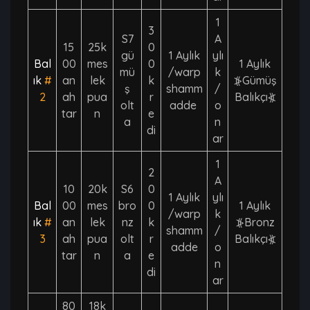
1
3
S7
A
15
25k
0
gü
1 Aylık
ylı
Bal
00
mes
0
1 Aylık
mü
/warp
k
ık
#
an
lek
k
⦕Gümüş
ş
shamm
/
2
ah
pua
r
Balıkçı⦖
olt
adde
o
tar
n
e
a
n
di
ar
1
2
A
10
20k
S6
0
1 Aylık
ylı
Bal
00
mes
bro
0
1 Aylık
/warp
k
ık
#
an
lek
nz
k
⦕Bronz
shamm
/
3
ah
pua
olt
r
Balıkçı⦖
adde
o
tar
n
a
e
n
di
ar
80
18k