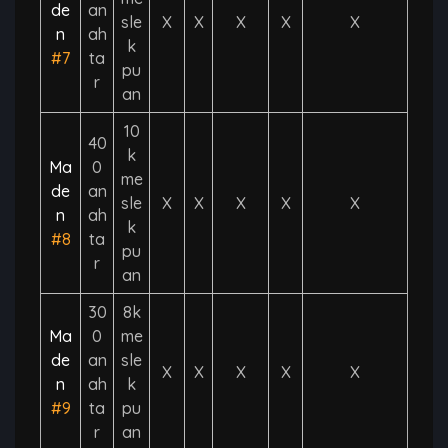
de
an
sle
X
X
X
X
X
n
ah
k
#7
ta
pu
r
an
10
40
k
Ma
0
me
de
an
sle
X
X
X
X
X
n
ah
k
#8
ta
pu
r
an
30
8k
Ma
0
me
de
an
sle
X
X
X
X
X
n
ah
k
#9
ta
pu
r
an