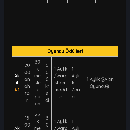
Oyuncu Ödülleri
30
20
5
k
1 Aylık
1
00
0
Ak
me
/warp
Aylı
an
0
1 Aylık ⦕Altın
tif
sle
sham
k
ah
kr
Oyuncu⦖
#1
k
madd
/on
ta
e
pu
e
ar
r
di
an
25
15
3
k
1 Aylık
1
00
0
Ak
me
/warp
Aylı