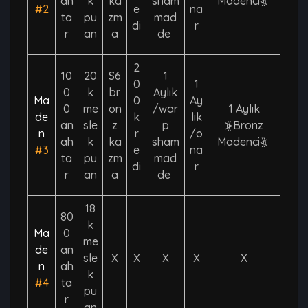
ah
k
ka
sham
Madenci⦖
#2
e
na
ta
pu
zm
mad
di
r
r
an
a
de
2
10
20
S6
1
0
1
0
k
br
Aylık
Ma
0
Ay
0
me
on
/war
1 Aylık
de
k
lık
an
sle
z
p
⦕Bronz
n
r
/o
ah
k
ka
sham
Madenci⦖
#3
e
na
ta
pu
zm
mad
di
r
r
an
a
de
18
80
k
Ma
0
me
de
an
sle
X
X
X
X
X
n
ah
k
#4
ta
pu
r
an