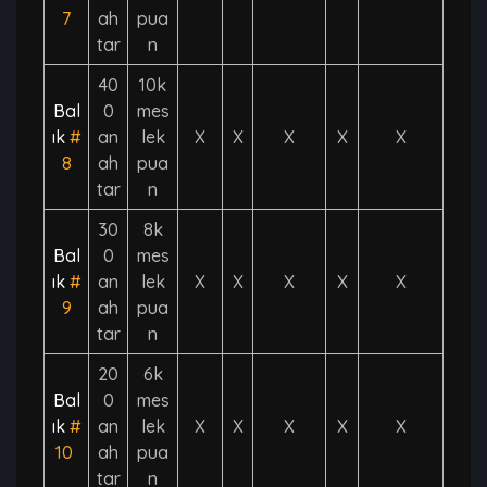
7
ah
pua
tar
n
40
10k
Bal
0
mes
ık
#
an
lek
X
X
X
X
X
8
ah
pua
tar
n
30
8k
Bal
0
mes
ık
#
an
lek
X
X
X
X
X
9
ah
pua
tar
n
20
6k
Bal
0
mes
ık
#
an
lek
X
X
X
X
X
10
ah
pua
tar
n