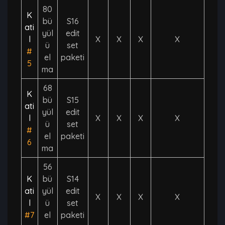
80
K
bü
S16
ati
yül
edit
l
X
X
X
X
ü
set
#
el
paketi
5
ma
68
K
bü
S15
ati
yül
edit
l
X
X
X
X
ü
set
#
el
paketi
6
ma
56
K
bü
S14
ati
yül
edit
X
X
X
X
l
ü
set
#7
el
paketi