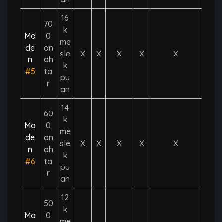
16
70
k
Ma
0
me
de
an
sle
X
X
X
X
X
n
ah
k
#5
ta
pu
r
an
14
60
k
Ma
0
me
de
an
sle
X
X
X
X
X
n
ah
k
#6
ta
pu
r
an
12
50
k
Ma
0
me