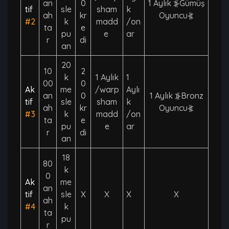
an
0
1 Aylık ⦕Gümüş
tif
sle
sham
k
ah
kr
Oyuncu⦖
#2
k
madd
/on
ta
e
pu
e
ar
r
di
an
20
10
2
k
1 Aylık
1
00
0
Ak
me
/warp
Aylı
an
0
1 Aylık ⦕Bronz
tif
sle
sham
k
ah
kr
Oyuncu⦖
#3
k
madd
/on
ta
e
pu
e
ar
r
di
an
18
80
k
0
Ak
me
an
tif
sle
X
X
X
X
ah
#4
k
ta
pu
r