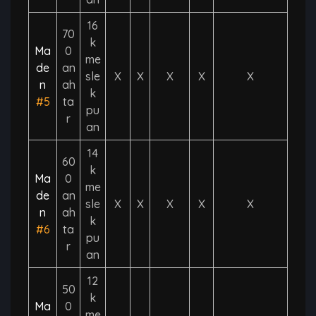
16
70
k
Ma
0
me
de
an
sle
X
X
X
X
X
n
ah
k
#5
ta
pu
r
an
14
60
k
Ma
0
me
de
an
sle
X
X
X
X
X
n
ah
k
#6
ta
pu
r
an
12
50
k
Ma
0
me