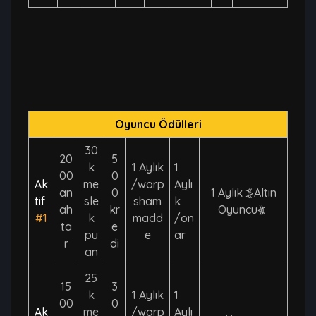
Oyuncu Ödülleri
30
20
5
k
1 Aylık
1
00
0
Ak
me
/warp
Aylı
an
0
1 Aylık ⦕Altın
tif
sle
sham
k
ah
kr
Oyuncu⦖
#1
k
madd
/on
ta
e
pu
e
ar
r
di
an
25
15
3
k
1 Aylık
1
00
0
Ak
me
/warp
Aylı