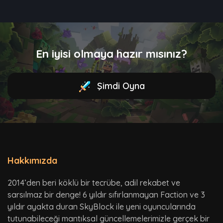
En iyisi olmaya hazır mısınız?
Şimdi Oyna
Hakkımızda
2014’den beri köklü bir tecrübe, adil rekabet ve
sarsılmaz bir denge! 6 yıldır sıfırlanmayan Faction ve 3
yıldır ayakta duran SkyBlock ile yeni oyuncularında
tutunabileceği mantıksal güncellemelerimizle gerçek bir