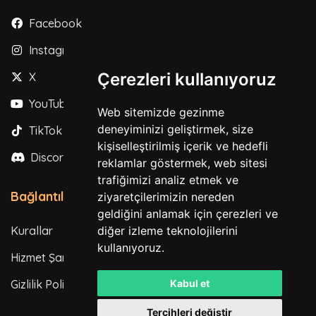
Facebook
Instagram
Çerezleri kullanıyoruz
X
YouTube
Web sitemizde gezinme
deneyiminizi geliştirmek, size
TikTok
kişiselleştirilmiş içerik ve hedefli
Discord
reklamlar göstermek, web sitesi
trafiğimizi analiz etmek ve
Bağlantılar
ziyaretçilerimizin nereden
geldiğini anlamak için çerezleri ve
Kurallar
diğer izleme teknolojilerini
kullanıyoruz.
Hizmet Şartları
Gizlilik Politikası
Kabul et
Tercihleri değiştir