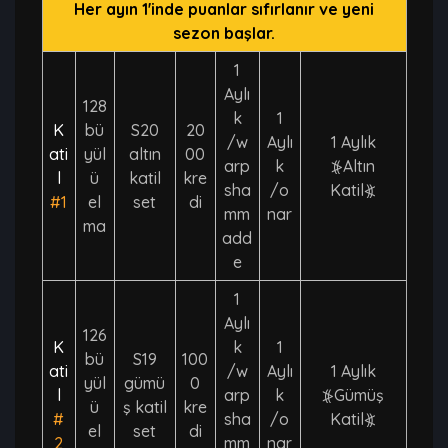
Her ayın 1'inde puanlar sıfırlanır ve yeni
sezon başlar.
1
Aylı
128
k
1
K
bü
S20
20
/w
Aylı
1 Aylık
ati
yül
altın
00
arp
k
⦕Altın
l
ü
katil
kre
sha
/o
Katil⦖
#1
el
set
di
mm
nar
ma
add
e
1
Aylı
126
K
k
1
bü
S19
100
ati
/w
Aylı
1 Aylık
yül
gümü
0
l
arp
k
⦕Gümüş
ü
ş katil
kre
#
sha
/o
Katil⦖
el
set
di
2
mm
nar