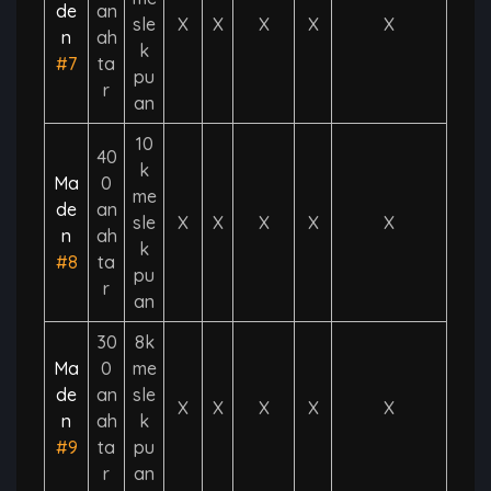
de
an
sle
X
X
X
X
X
n
ah
k
#7
ta
pu
r
an
10
40
k
Ma
0
me
de
an
sle
X
X
X
X
X
n
ah
k
#8
ta
pu
r
an
30
8k
Ma
0
me
de
an
sle
X
X
X
X
X
n
ah
k
#9
ta
pu
r
an