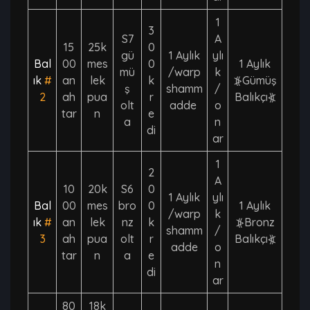
1
3
S7
A
15
25k
0
gü
1 Aylık
ylı
Bal
00
mes
0
1 Aylık
mü
/warp
k
ık
#
an
lek
k
⦕Gümüş
ş
shamm
/
2
ah
pua
r
Balıkçı⦖
olt
adde
o
tar
n
e
a
n
di
ar
1
2
A
10
20k
S6
0
1 Aylık
ylı
Bal
00
mes
bro
0
1 Aylık
/warp
k
ık
#
an
lek
nz
k
⦕Bronz
shamm
/
3
ah
pua
olt
r
Balıkçı⦖
adde
o
tar
n
a
e
n
di
ar
80
18k