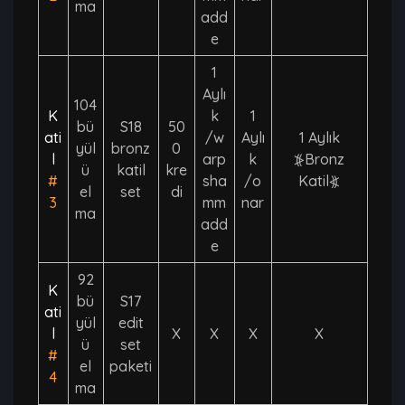
ma
add
e
1
Aylı
104
K
k
1
bü
S18
50
ati
/w
Aylı
1 Aylık
yül
bronz
0
l
arp
k
⦕Bronz
ü
katil
kre
#
sha
/o
Katil⦖
el
set
di
3
mm
nar
ma
add
e
92
K
bü
S17
ati
yül
edit
l
X
X
X
X
ü
set
#
el
paketi
4
ma