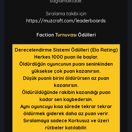
sağlamaktadır.
Sıralama takibi için
https://muzcraft.com/leaderboards
Faction
Turnuvası
Ödülleri
Derecelendirme Sistemi Ödülleri (Elo Rating)
Herkes 1000 puan ile başlar.
Öldürdüğün oyuncunun puanı seninkinden
yüksekse çok puan kazanırsın.
Düşük puanlı birini öldürürsen az puan
kazanırsın.
Öldürüldüğünde rakibin kazandığı puan
kadar sen kaybedersin.
Aynı oyuncuyu kısa sürede tekrar tekrar
öldürmek giderek daha az puan verir.
Sıralamaya sadece Korkusuz ve üzeri
rütbeler katılabilir.