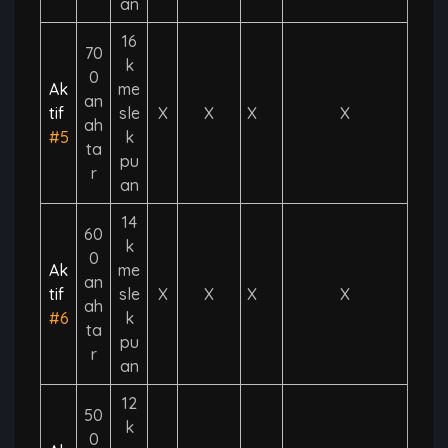
an
16
70
k
0
Ak
me
an
tif
sle
X
X
X
X
ah
#5
k
ta
pu
r
an
14
60
k
0
Ak
me
an
tif
sle
X
X
X
X
ah
#6
k
ta
pu
r
an
12
50
k
0