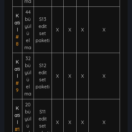
ma
44
K
bü
S13
ati
yül
edit
l
X
X
X
X
ü
set
#
el
paketi
8
ma
32
K
bü
S12
ati
yül
edit
l
X
X
X
X
ü
set
#
el
paketi
9
ma
20
K
bü
S11
ati
yül
edit
l
X
X
X
X
ü
set
#1