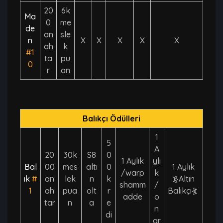
20
6k
Ma
0
me
de
an
sle
n
X
X
X
X
X
ah
k
#1
ta
pu
0
r
an
Balıkçı Ödülleri
1
5
A
20
30k
S8
0
1 Aylık
ylı
Bal
00
mes
altı
0
1 Aylık
/warp
k
ık
#
an
lek
n
k
⦕Altın
shamm
/
1
ah
pua
olt
r
Balıkçı⦖
adde
o
tar
n
a
e
n
di
ar