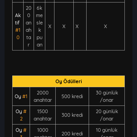
20
6k
Ak
0
me
tif
an
sle
X
X
X
X
#1
ah
k
0
ta
pu
r
an
Oy Ödülleri
2000
30 günlük
Oy
#1
500 kredi
anahtar
/onar
Oy
#
1500
20 günlük
300 kredi
2
anahtar
/onar
Oy
#
1000
10 günlük
200 kredi