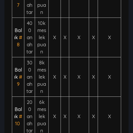
7
ah
pua
tar
n
40
10k
Bal
0
mes
ık
#
an
lek
X
X
X
X
X
8
ah
pua
tar
n
30
8k
Bal
0
mes
ık
#
an
lek
X
X
X
X
X
9
ah
pua
tar
n
20
6k
Bal
0
mes
ık
#
an
lek
X
X
X
X
X
10
ah
pua
tar
n