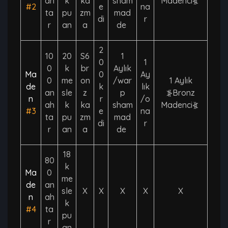
ah
k
ka
sham
Madenci⦖
#2
e
na
ta
pu
zm
mad
di
r
r
an
a
de
2
10
20
S6
1
0
1
0
k
br
Aylık
Ma
0
Ay
0
me
on
/war
1 Aylık
de
k
lık
an
sle
z
p
⦕Bronz
n
r
/o
ah
k
ka
sham
Madenci⦖
#3
e
na
ta
pu
zm
mad
di
r
r
an
a
de
18
80
k
Ma
0
me
de
an
sle
X
X
X
X
X
n
ah
k
#4
ta
pu
r
an