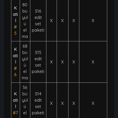
80
K
bü
S16
ati
yül
edit
l
X
X
X
X
ü
set
#
el
paketi
5
ma
68
K
bü
S15
ati
yül
edit
l
X
X
X
X
ü
set
#
el
paketi
6
ma
56
K
bü
S14
ati
yül
edit
X
X
X
X
l
ü
set
#7
el
paketi