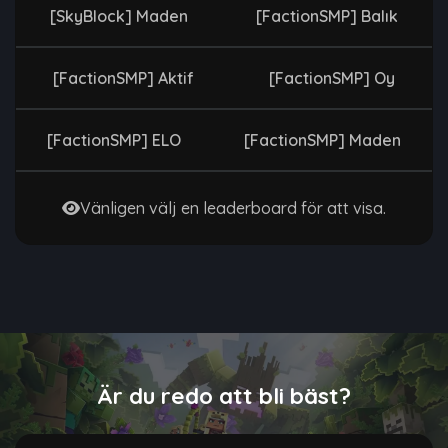
[SkyBlock] Maden
[FactionSMP] Balık
[FactionSMP] Aktif
[FactionSMP] Oy
[FactionSMP] ELO
[FactionSMP] Maden
Vänligen välj en leaderboard för att visa.
Är du redo att bli bäst?