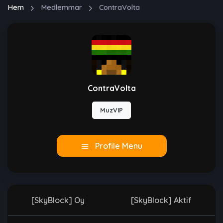
Hem
Medlemmar
ContraVolta
ContraVolta
MuzVIP
Profile Menu
[SkyBlock] Oy
[SkyBlock] Aktif