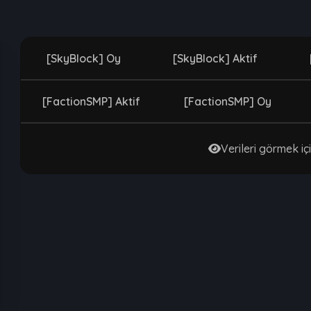
[SkyBlock] Oy
[SkyBlock] Aktif
[FactionSMP] Aktif
[FactionSMP] Oy
Verileri görmek içi