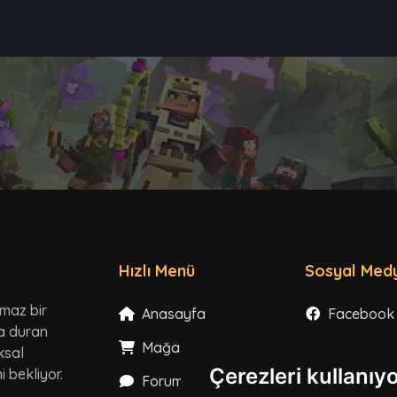
Hızlı Menü
Sosyal Med
lmaz bir
Anasayfa
Facebook
ta duran
Mağaza
Instagram
ksal
Çerezleri kullanıy
 bekliyor.
Forum
X