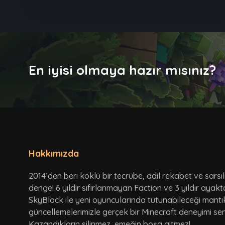
En iyisi olmaya hazır mısınız?
Hakkımızda
2014’den beri köklü bir tecrübe, adil rekabet ve sarsı
denge! 6 yıldır sıfırlanmayan Faction ve 3 yıldır ayak
SkyBlock ile yeni oyuncularında tutunabileceği mantı
güncellemelerimizle gerçek bir Minecraft deneyimi seni
Kazandıkların silinmez, emeğin boşa gitmez!