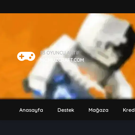
83
OYUNCU AKTIF
MC.MUZCRAFT.COM
Anasayfa
Destek
Mağaza
Kred