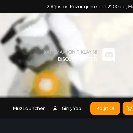
2 Ağustos Pazar günü saat 21:00'da, MuzCraft
KATILMAK IÇIN TIKLAYIN!
DISCORD SERVER
MuzLauncher
Giriş Yap
Kayıt Ol