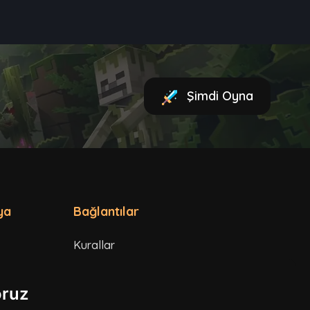
Şimdi Oyna
ya
Bağlantılar
Kurallar
Hizmet Şartları
oruz
Gizlilik Politikası