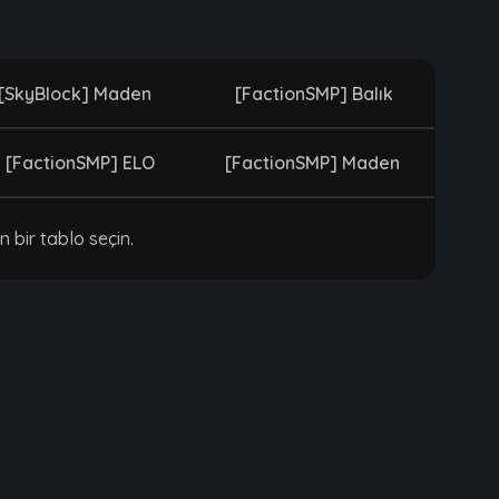
[SkyBlock] Maden
[FactionSMP] Balık
[FactionSMP] ELO
[FactionSMP] Maden
n bir tablo seçin.