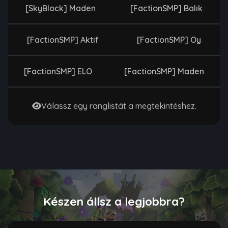
[SkyBlock] Maden
[FactionSMP] Balık
[FactionSMP] Aktif
[FactionSMP] Oy
[FactionSMP] ELO
[FactionSMP] Maden
Válassz egy ranglistát a megtekintéshez.
Készen állsz a legjobbra?