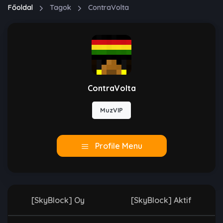
Főoldal
Tagok
ContraVolta
ContraVolta
MuzVIP
Profile Menu
[SkyBlock] Oy
[SkyBlock] Aktif