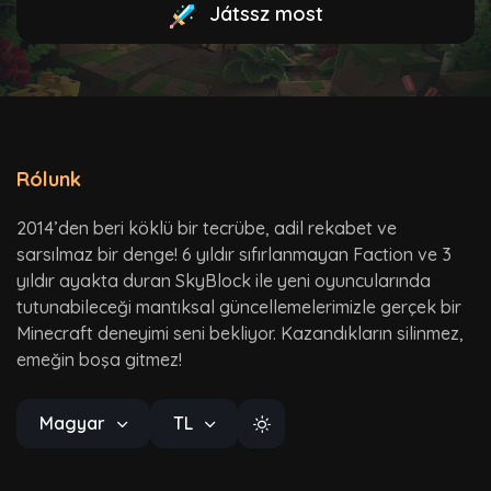
Játssz most
Rólunk
2014’den beri köklü bir tecrübe, adil rekabet ve
sarsılmaz bir denge! 6 yıldır sıfırlanmayan Faction ve 3
yıldır ayakta duran SkyBlock ile yeni oyuncularında
tutunabileceği mantıksal güncellemelerimizle gerçek bir
Minecraft deneyimi seni bekliyor. Kazandıkların silinmez,
emeğin boşa gitmez!
Magyar
TL