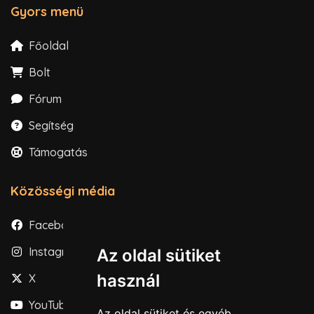
Gyors menü
Főoldal
Bolt
Fórum
Segítség
Támogatás
Közösségi média
Facebook
Instagram
Az oldal sütiket
használ
X
YouTube
Az oldal sütiket és egyéb