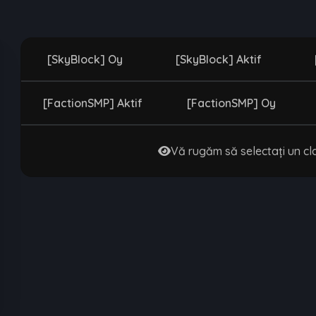
[SkyBlock] Oy
[SkyBlock] Aktif
[FactionSMP] Aktif
[FactionSMP] Oy
Vă rugăm să selectați un cl