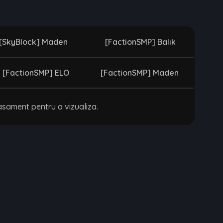
[SkyBlock] Maden
[FactionSMP] Balık
[FactionSMP] ELO
[FactionSMP] Maden
asament pentru a vizualiza.