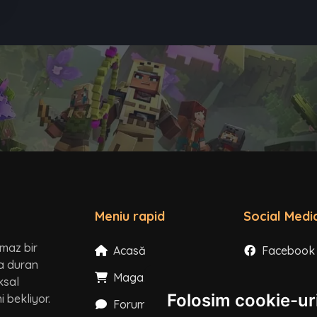
Meniu rapid
Social Medi
lmaz bir
Acasă
Facebook
ta duran
Magazin
Instagram
ksal
Folosim cookie-ur
 bekliyor.
Forum
X