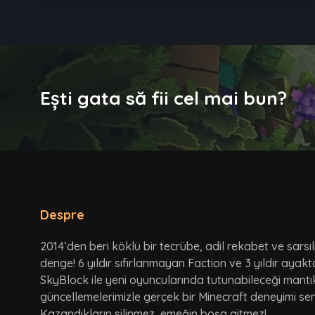
Ești gata să fii cel mai bun?
Despre
2014’den beri köklü bir tecrübe, adil rekabet ve sarsı
denge! 6 yıldır sıfırlanmayan Faction ve 3 yıldır ayak
SkyBlock ile yeni oyuncularında tutunabileceği mantı
güncellemelerimizle gerçek bir Minecraft deneyimi seni
Kazandıkların silinmez, emeğin boşa gitmez!