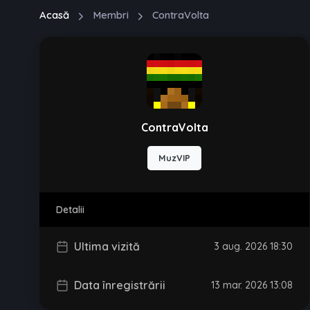
Acasă
Membri
ContraVolta
ContraVolta
MuzVIP
Detalii
Ultima vizită
3 aug. 2026 18:30
Data înregistrării
13 mar. 2026 13:08