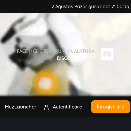
2 Ağustos Pazar günü saat 21:00'da, MuzC
FACEȚI CLIC PENTRU A VĂ ALĂTURA!
DISCORD SERVER
MuzLauncher
Autentificare
Înregistrare