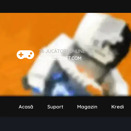
26
JUCĂTORI ONLINE
MC.MUZCRAFT.COM
Acasă
Suport
Magazin
Kredi