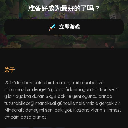
准备好成为最好的了吗？
立即游戏
关于
2014’den beri köklü bir tecrübe, adil rekabet ve
sarsılmaz bir denge! 6 yıldır sıfırlanmayan Faction ve 3
yıldır ayakta duran SkyBlock ile yeni oyuncularında
tutunabileceği mantıksal güncellemelerimizle gerçek bir
Minecraft deneyimi seni bekliyor. Kazandıkların silinmez,
emeğin boşa gitmez!