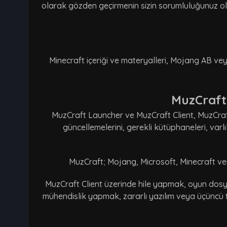
olarak gözden geçirmenin sizin sorumluluğunuz old
Minecraft içeriği ve materyalleri, Mojang AB veya 
MuzCraft 
MuzCraft Launcher ve MuzCraft Client, MuzCraft 
güncellemelerini, gerekli kütüphaneleri, var
MuzCraft; Mojang, Microsoft, Minecraft veya 
MuzCraft Client üzerinde hile yapmak, oyun dosya
mühendislik yapmak, zararlı yazılım veya üçüncü t