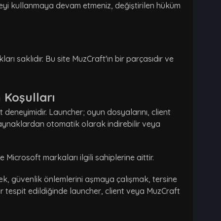
iteyi kullanmaya devam etmeniz, değiştirilen hüküm
arı saklıdır. Bu site MuzCraft'ın bir parçasıdır ve
 Koşulları
 deneyimidir. Launcher; oyun dosyalarını, client
kaynaklardan otomatik olarak indirebilir veya
icrosoft markaları ilgili sahiplerine aittir.
ek, güvenlik önlemlerini aşmaya çalışmak, tersine
 tespit edildiğinde launcher, client veya MuzCraft