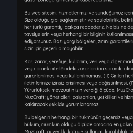
Bu web sitesini, hizmetlerimizi ve sunduğumuz içer
Size olduğu gibi sağlanmıştır ve satılabilirlik, bel
her türlü garantiyi açıkça reddederiz. Ne biz ne de
tavsiyelerin veya herhangi bir bilginin kullanılm
ediyorsunuz. Bazı yargı bölgeleri, zımni garantiler
sizin için geçerli olmayabilir.
Kâr, zarar, şerefiye, kullanım, veri veya diğer ma
veya örnek niteliğindeki zararlardan sorumlu olmay
yararlanılması veya kullanılmaması, (II) Girilen he
iletimlerinize izinsiz erişilmesi veya değiştirilmesi,
Yürürlükteki mevzuatın izin verdiği ölçüde, MuzCra
MuzCraft; yöneticileri, çalışanları, yetkilileri ve
kaldıracak şekilde yorumlanamaz.
Bu belgenin herhangi bir hükmünün geçersiz veya 
hüküm, mümkün olduğu ölçüde amacına en yakın v
MuzCraft; güvenlik, kötüye kullanım, kural ihlali, t