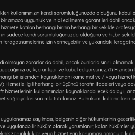
ikleri kullanımınızın kendi sorumluluğunuzda olduğunu kabul e
irli bir amaca uygunluk ve ihlal edilmeme garantileri dahil anc
 hizmete katılan herhangi birinin herhangi bir şekilde profesyo
asının sadece kendi sorumluluğunuzda olduğunu ve hiçbir şeki
in feragatnamelerine izin vermeyebilir ve yukarıdaki feragatnam
ddi olmayan zararlar da dahil, ancak bunlarla sınırlı olmamak 
acağımızı açıkça anlıyor ve kabul ediyorsunuz. (I) Hizmetin ku
rhangi bir işlemden kaynaklanan ikame mal ve / veya hizmetlerin 
 (IV) Hizmetle ilgili herhangi bir üçüncü tarafın ifadeleri veya da
ft hizmetlerinin kullanımından kaynaklanabilecek dolaylı, arız
 hizmet sağlayıcıları sorumlu tutulamaz. Bu hüküm, kullanıcılar
uygulanamaz sayılması, belgenin diğer hükümlerinin geçerlil
e uygulanabilir hüküm olarak yorumlanır; kalan hükümler y
eknik zorunluluklar veya hizmetlerin korunması amacıyla kullanı