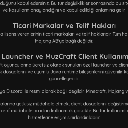
uğunu kabul edersiniz. Bu tür değişiklikler sonrasında bu s
ve koşulların onaylandığını ve kabul edildiği anlamına gelir.
Ticari Markalar ve Telif Hakları
lisans verenlerinin ticari markaları ve telif haklarıdır. Tüm hakl
Mojang AB'ye bağlı değildir.
Launcher ve MuzCraft Client Kullanım
oyuncularına ücretsiz olarak sunulan özel launcher ve client
lık dosyalarını ve uyumlu Java runtime bileşenlerini güvenilir 
güncelleyebilir.
Discord ile resmi olarak bağlı değildir. Minecraft, Mojang ve M
larına yetkisiz müdahale etmek, client dosyalarını değiştirm
araf müdahale araçları kullanmak yasaktır. Bu tür kullanımlar
hizmetlerine erişim sınırlandırılabilir.