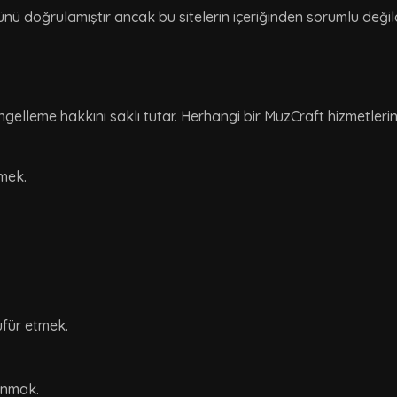
nü doğrulamıştır ancak bu sitelerin içeriğinden sorumlu değildir
ngelleme hakkını saklı tutar. Herhangi bir MuzCraft hizmetlerini
tmek.
üfür etmek.
anmak.