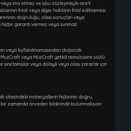
 veya ima etmez ve işbu sözleşmeyle sınırlı
klarının ihlali veya diğer hakların ihlal edilmemesi
anımının doğruluğu, olası sonuçları veya
gili hiçbir garanti vermez veya sunmaz.
sından veya kullanılmamasından doğacak
 MuzCraft veya MuzCraft yetkili temsilcisine sözlü
rde sınırlamalar veya dolaylı veya olası zararlar için
b sitesindeki materyallerin hiçbirinin doğru,
i bir zamanda önceden bildirimde bulunmaksızın