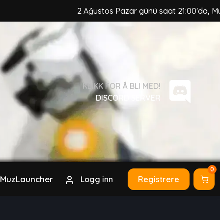
2 Ağustos Pazar günü saat 21:00'da, MuzCraft Clie
KLIKK FOR Å BLI MED!
DISCORD SERVER
0
MuzLauncher
Logg inn
Registrere