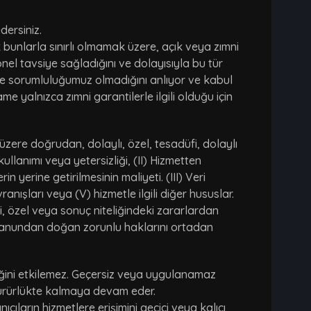
dersiniz.
ak bunlarla sınırlı olmamak üzere, açık veya zımni
nel tavsiye sağladığını ve dolayısıyla bu tür
lde sorumluluğumuz olmadığını anlıyor ve kabul
e yalnızca zımni garantilerle ilgili olduğu için
üzere doğrudan, dolaylı, özel, tesadüfi, dolaylı
llanımı veya yetersizliği, (II) Hizmetten
yerine getirilmesinin maliyeti. (III) Veri
vranışları veya (V) hizmetle ilgili diğer hususlar.
i, özel veya sonuç niteliğindeki zararlardan
ın kanundan doğan zorunlu haklarını ortadan
iğini etkilemez. Geçersiz veya uygulanamaz
ürürlükte kalmaya devam eder.
cıların hizmetlere erişimini geçici veya kalıcı