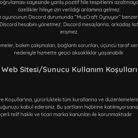
ğrulaması sayesinde yanlış pozitif hile tespitlerini azaltmaya 
özellikler hileye izin verildiği anlamına gelmez.
yuncunun Discord durumunda “MuzCraft Oynuyor” benzeri etkinl
iscord hesabını yönetmez; Discord mesajlarına, arkadaş liste
erişmez.
emeler, bakım çalışmaları, bağlantı sorunları, üçüncü taraf se
nedeniyle hizmette geçici aksaklıklar yaşanabilir.
Web Sitesi/Sunucu Kullanım Koşulları
 ve Koşullar'ına, yürürlükteki tüm kurallarına ve düzenlemeleri
unuzu kabul edersiniz. Bu şartların hiçbirine katılmıyorsanız
rli telif hakkı ve ticari marka kanunları ile korunmaktadır.