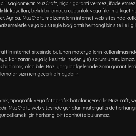
bi" sağlanmıştır. MuzCraft, hiçbir garanti vermez, ifade etmez
lik koşulları, belirli bir amaca uygunluk veya fikri mülkiyet ha
r. Ayrıca, MuzCraft, malzemelerin internet web sitesinde kull
r malzemelerle veya bu siteyle bağlantılı herhangi bir site ile il
raft'ın internet sitesinde bulunan materyallerin kullanılma
eya kar zararı veya iş kesintisi nedeniyle) sorumlu tutulamaz.
k bildirilmiş olsa bile. Bazı yargı bölgelerinde zımni garantile
malar sizin için geçerli olmayabilir.
k, tipografik veya fotografik hatalar içerebilir. MuzCraft, we
dir. MuzCraft, web sitesinde yer alan materyallerde herhang
 güncellemek için herhangi bir taahhütte bulunmaz.