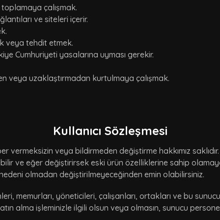
lgi toplamaya çalışmak.
tıları ve siteleri içerir.
k.
ek veya tehdit etmek.
rkiye Cumhuriyeti yasalarına uyması gerekir.
den veya uzaklaştırmadan kurtulmaya çalışmak.
Kullanıcı Sözleşmesi
er vermeksizin veya bildirmeden değiştirme hakkımız saklıdır. Ay
işebilir ve eğer değiştirirsek eski ürün özelliklerine sahip olam
nedeni olmadan değiştirilmeyeceğinden emin olabilirsiniz.
nleri, memurları, yöneticileri, çalışanları, ortakları ve bu sunuc
satın alma işleminizle ilgili olsun veya olmasın, sunucu pers