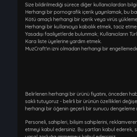
Size bildirilmediği sürece diğer kullanıcılardan bi
Herhangi bir pornografik içerik yayınlamak, bu bağlan
Kötü amaçlı herhangi bir içerik veya virüs yükleme
Herhangi bir kullanıcıya kabalık etmek, taciz etm
Yasadışı faaliyetlerde bulunmak; Kullanıcıların Tü
Kara liste üyelerine yardım etmek.
MuzCraft'ın izni olmadan herhangi bir engelleme
Belirlenen herhangi bir ürünü fiyatını, önceden hab
saklı tutuyoruz - belirli bir ürünün özellikleri değ
herhangi bir öğenin geçerli bir sunucu dengeleme 
Personeli, sahipleri, bilişim sahiplerini, reklamvere
etmeyi kabul edersiniz. Bu şartları kabul ederek, 
yasal zorluğa girmemeyi kabul edersiniz.