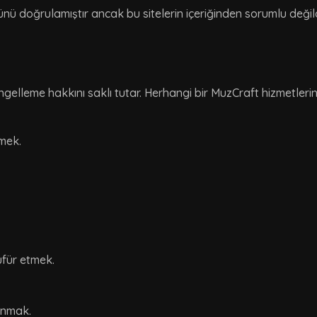
nü doğrulamıştır ancak bu sitelerin içeriğinden sorumlu değildir
ngelleme hakkını saklı tutar. Herhangi bir MuzCraft hizmetlerini
tmek.
üfür etmek.
anmak.