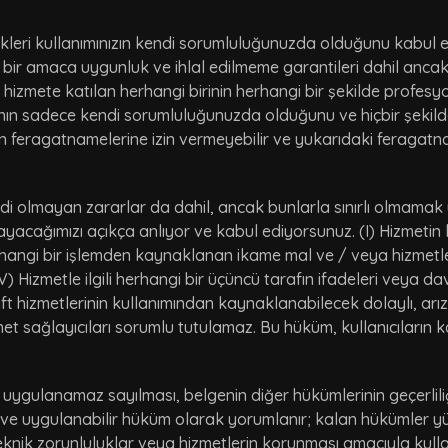
ikleri kullanımınızın kendi sorumluluğunuzda olduğunu kabul e
irli bir amaca uygunluk ve ihlal edilmeme garantileri dahil anc
 hizmete katılan herhangi birinin herhangi bir şekilde profesyo
asının sadece kendi sorumluluğunuzda olduğunu ve hiçbir şeki
in feragatnamelerine izin vermeyebilir ve yukarıdaki feragatnam
ddi olmayan zararlar da dahil, ancak bunlarla sınırlı olmamak 
acağımızı açıkça anlıyor ve kabul ediyorsunuz. (I) Hizmetin ku
rhangi bir işlemden kaynaklanan ikame mal ve / veya hizmetlerin 
 (IV) Hizmetle ilgili herhangi bir üçüncü tarafın ifadeleri veya da
ft hizmetlerinin kullanımından kaynaklanabilecek dolaylı, arız
 hizmet sağlayıcıları sorumlu tutulamaz. Bu hüküm, kullanıcılar
uygulanamaz sayılması, belgenin diğer hükümlerinin geçerlil
e uygulanabilir hüküm olarak yorumlanır; kalan hükümler y
eknik zorunluluklar veya hizmetlerin korunması amacıyla kullanı