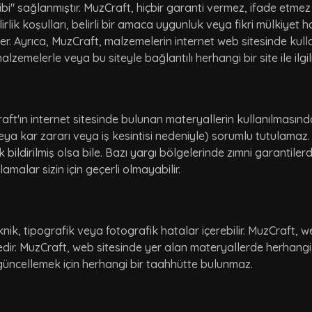
bi" sağlanmıştır. MuzCraft, hiçbir garanti vermez, ifade etmez
lik koşulları, belirli bir amaca uygunluk veya fikri mülkiyet ha
r. Ayrıca, MuzCraft, malzemelerin internet web sitesinde kull
r malzemelerle veya bu siteyle bağlantılı herhangi bir site ile il
raft'ın internet sitesinde bulunan materyallerin kullanılma
eya kar zararı veya iş kesintisi nedeniyle) sorumlu tutulamaz.
k bildirilmiş olsa bile. Bazı yargı bölgelerinde zımni garantile
malar sizin için geçerli olmayabilir.
k, tipografik veya fotografik hatalar içerebilir. MuzCraft, we
dir. MuzCraft, web sitesinde yer alan materyallerde herhang
 güncellemek için herhangi bir taahhütte bulunmaz.