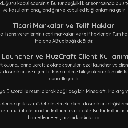
uğunu kabul edersiniz. Bu tür değişiklikler sonrasında bu s
ve koşulların onaylandığını ve kabul edildiği anlamına gelir.
Ticari Markalar ve Telif Hakları
lisans verenlerinin ticari markaları ve telif haklarıdır. Tüm hakl
Mojang AB'ye bağlı değildir.
Launcher ve MuzCraft Client Kullanım
oyuncularına ücretsiz olarak sunulan özel launcher ve client
lık dosyalarını ve uyumlu Java runtime bileşenlerini güvenilir 
güncelleyebilir.
Discord ile resmi olarak bağlı değildir. Minecraft, Mojang ve M
larına yetkisiz müdahale etmek, client dosyalarını değiştirm
araf müdahale araçları kullanmak yasaktır. Bu tür kullanımlar
hizmetlerine erişim sınırlandırılabilir.