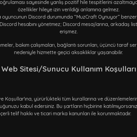
ğrulaması sayesinde yanlış pozitif hile tespitlerini azaltmaya 
özellikler hileye izin verildiği anlamına gelmez.
yuncunun Discord durumunda “MuzCraft Oynuyor” benzeri etkinl
iscord hesabını yönetmez; Discord mesajlarına, arkadaş liste
erişmez.
emeler, bakım çalışmaları, bağlantı sorunları, üçüncü taraf se
nedeniyle hizmette geçici aksaklıklar yaşanabilir.
Web Sitesi/Sunucu Kullanım Koşulları
 ve Koşullar'ına, yürürlükteki tüm kurallarına ve düzenlemeleri
unuzu kabul edersiniz. Bu şartların hiçbirine katılmıyorsanız
rli telif hakkı ve ticari marka kanunları ile korunmaktadır.