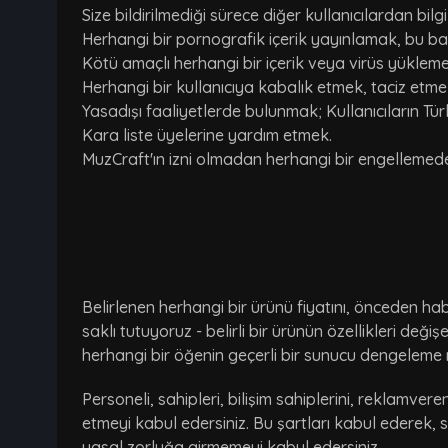
Size bildirilmediği sürece diğer kullanıcılardan bi
Herhangi bir pornografik içerik yayınlamak, bu bağlan
Kötü amaçlı herhangi bir içerik veya virüs yükleme
Herhangi bir kullanıcıya kabalık etmek, taciz etm
Yasadışı faaliyetlerde bulunmak; Kullanıcıların Tü
Kara liste üyelerine yardım etmek.
MuzCraft'ın izni olmadan herhangi bir engelleme
Belirlenen herhangi bir ürünü fiyatını, önceden hab
saklı tutuyoruz - belirli bir ürünün özellikleri değ
herhangi bir öğenin geçerli bir sunucu dengeleme 
Personeli, sahipleri, bilişim sahiplerini, reklamvere
etmeyi kabul edersiniz. Bu şartları kabul ederek, 
yasal zorluğa girmemeyi kabul edersiniz.