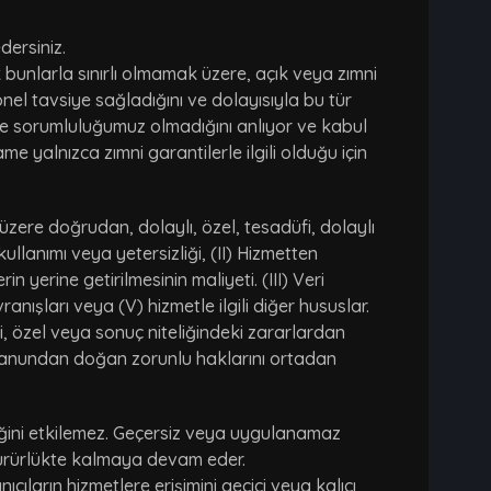
dersiniz.
ak bunlarla sınırlı olmamak üzere, açık veya zımni
nel tavsiye sağladığını ve dolayısıyla bu tür
lde sorumluluğumuz olmadığını anlıyor ve kabul
e yalnızca zımni garantilerle ilgili olduğu için
üzere doğrudan, dolaylı, özel, tesadüfi, dolaylı
llanımı veya yetersizliği, (II) Hizmetten
yerine getirilmesinin maliyeti. (III) Veri
vranışları veya (V) hizmetle ilgili diğer hususlar.
i, özel veya sonuç niteliğindeki zararlardan
ın kanundan doğan zorunlu haklarını ortadan
iğini etkilemez. Geçersiz veya uygulanamaz
ürürlükte kalmaya devam eder.
cıların hizmetlere erişimini geçici veya kalıcı