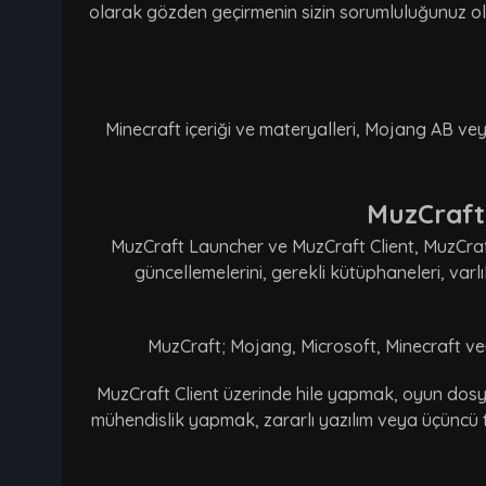
olarak gözden geçirmenin sizin sorumluluğunuz old
Minecraft içeriği ve materyalleri, Mojang AB veya 
MuzCraft 
MuzCraft Launcher ve MuzCraft Client, MuzCraft 
güncellemelerini, gerekli kütüphaneleri, var
MuzCraft; Mojang, Microsoft, Minecraft veya 
MuzCraft Client üzerinde hile yapmak, oyun dosya
mühendislik yapmak, zararlı yazılım veya üçüncü t