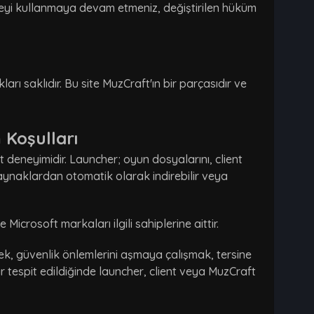
iteyi kullanmaya devam etmeniz, değiştirilen hüküm
arı saklıdır. Bu site MuzCraft'ın bir parçasıdır ve
 Koşulları
 deneyimidir. Launcher; oyun dosyalarını, client
kaynaklardan otomatik olarak indirebilir veya
icrosoft markaları ilgili sahiplerine aittir.
ek, güvenlik önlemlerini aşmaya çalışmak, tersine
 tespit edildiğinde launcher, client veya MuzCraft