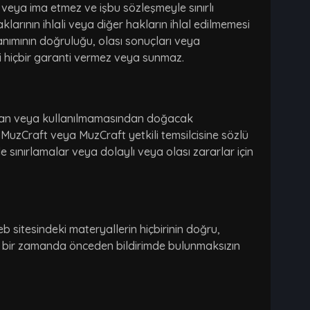
 veya ima etmez ve işbu sözleşmeyle sınırlı
klarının ihlali veya diğer hakların ihlal edilmemesi
anımının doğruluğu, olası sonuçları veya
gili hiçbir garanti vermez veya sunmaz.
sından veya kullanılmamasından doğacak
 MuzCraft veya MuzCraft yetkili temsilcisine sözlü
rde sınırlamalar veya dolaylı veya olası zararlar için
b sitesindeki materyallerin hiçbirinin doğru,
i bir zamanda önceden bildirimde bulunmaksızın