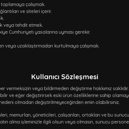
lgi toplamaya çalışmak.
tıları ve siteleri içerir.
k.
ek veya tehdit etmek.
rkiye Cumhuriyeti yasalarına uyması gerekir.
den veya uzaklaştırmadan kurtulmaya çalışmak.
Kullanıcı Sözleşmesi
er vermeksizin veya bildirmeden değiştirme hakkımız saklıdır. Ay
işebilir ve eğer değiştirirsek eski ürün özelliklerine sahip olam
nedeni olmadan değiştirilmeyeceğinden emin olabilirsiniz.
nleri, memurları, yöneticileri, çalışanları, ortakları ve bu sunuc
satın alma işleminizle ilgili olsun veya olmasın, sunucu pers