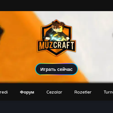
Играть сейчас
redi
Форум
Cezalar
Rozetler
Tur