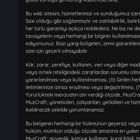
Bu web sitesini, hizmetlerimizi ve sunduğumuz içer
Size olduğu gibi sağlanmıştır ve satılabilirlik, bel
her türlü garantiyi açıkça reddederiz. Ne biz ne de
tavsiyelerin veya herhangi bir bilginin kullanılm
ediyorsunuz. Bazı yargı bölgeleri, zımni garantiler
sizin için geçerli olmayabilir.
Kâr, zarar, şerefiye, kullanım, veri veya diğer ma
veya örnek niteliğindeki zararlardan sorumlu olmay
yararlanılması veya kullanılmaması, (II) Girilen he
iletimlerinize izinsiz erişilmesi veya değiştirilmesi,
Yürürlükteki mevzuatın izin verdiği ölçüde, MuzCra
MuzCraft; yöneticileri, çalışanları, yetkilileri ve
kaldıracak şekilde yorumlanamaz.
Bu belgenin herhangi bir hükmünün geçersiz veya 
hüküm, mümkün olduğu ölçüde amacına en yakın v
MuzCraft; güvenlik, kötüye kullanım, kural ihlali, t