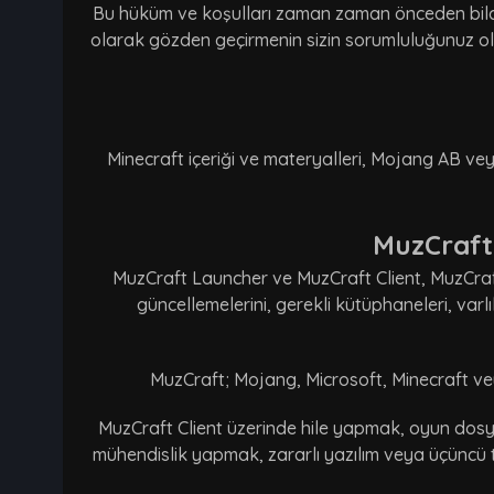
Bu hüküm ve koşulları zaman zaman önceden bildirm
olarak gözden geçirmenin sizin sorumluluğunuz old
Minecraft içeriği ve materyalleri, Mojang AB veya 
MuzCraft 
MuzCraft Launcher ve MuzCraft Client, MuzCraft 
güncellemelerini, gerekli kütüphaneleri, var
MuzCraft; Mojang, Microsoft, Minecraft veya 
MuzCraft Client üzerinde hile yapmak, oyun dosya
mühendislik yapmak, zararlı yazılım veya üçüncü t