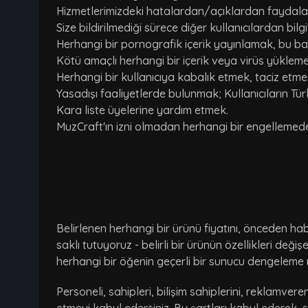
Hizmetlerimizdeki hatalardan/açıklardan faydal
Size bildirilmediği sürece diğer kullanıcılardan bi
Herhangi bir pornografik içerik yayınlamak, bu bağlan
Kötü amaçlı herhangi bir içerik veya virüs yükleme
Herhangi bir kullanıcıya kabalık etmek, taciz etm
Yasadışı faaliyetlerde bulunmak; Kullanıcıların Tü
Kara liste üyelerine yardım etmek.
MuzCraft'ın izni olmadan herhangi bir engelleme
Belirlenen herhangi bir ürünü fiyatını, önceden hab
saklı tutuyoruz - belirli bir ürünün özellikleri değ
herhangi bir öğenin geçerli bir sunucu dengeleme 
Personeli, sahipleri, bilişim sahiplerini, reklamvere