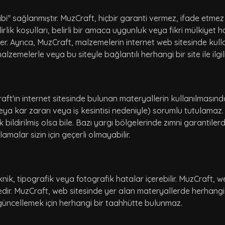
bi" sağlanmıştır. MuzCraft, hiçbir garanti vermez, ifade etmez
lik koşulları, belirli bir amaca uygunluk veya fikri mülkiyet ha
r. Ayrıca, MuzCraft, malzemelerin internet web sitesinde kull
r malzemelerle veya bu siteyle bağlantılı herhangi bir site ile il
raft'ın internet sitesinde bulunan materyallerin kullanılma
eya kar zararı veya iş kesintisi nedeniyle) sorumlu tutulamaz.
k bildirilmiş olsa bile. Bazı yargı bölgelerinde zımni garantile
malar sizin için geçerli olmayabilir.
k, tipografik veya fotografik hatalar içerebilir. MuzCraft, we
dir. MuzCraft, web sitesinde yer alan materyallerde herhang
 güncellemek için herhangi bir taahhütte bulunmaz.