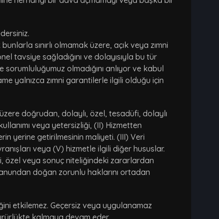
oneline herhangi bir dava açmamayı veya başka bir
dersiniz.
ak bunlarla sınırlı olmamak üzere, açık veya zımni
nel tavsiye sağladığını ve dolayısıyla bu tür
lde sorumluluğumuz olmadığını anlıyor ve kabul
e yalnızca zımni garantilerle ilgili olduğu için
üzere doğrudan, dolaylı, özel, tesadüfi, dolaylı
llanımı veya yetersizliği, (II) Hizmetten
yerine getirilmesinin maliyeti. (III) Veri
vranışları veya (V) hizmetle ilgili diğer hususlar.
i, özel veya sonuç niteliğindeki zararlardan
ın kanundan doğan zorunlu haklarını ortadan
iğini etkilemez. Geçersiz veya uygulanamaz
ürürlükte kalmaya devam eder.