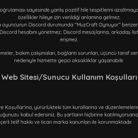
ğrulaması sayesinde yanlış pozitif hile tespitlerini azaltmaya 
özellikler hileye izin verildiği anlamına gelmez.
yuncunun Discord durumunda “MuzCraft Oynuyor” benzeri etkinl
iscord hesabını yönetmez; Discord mesajlarına, arkadaş liste
erişmez.
emeler, bakım çalışmaları, bağlantı sorunları, üçüncü taraf se
nedeniyle hizmette geçici aksaklıklar yaşanabilir.
Web Sitesi/Sunucu Kullanım Koşulları
 ve Koşullar'ına, yürürlükteki tüm kurallarına ve düzenlemeleri
unuzu kabul edersiniz. Bu şartların hiçbirine katılmıyorsanız
rli telif hakkı ve ticari marka kanunları ile korunmaktadır.