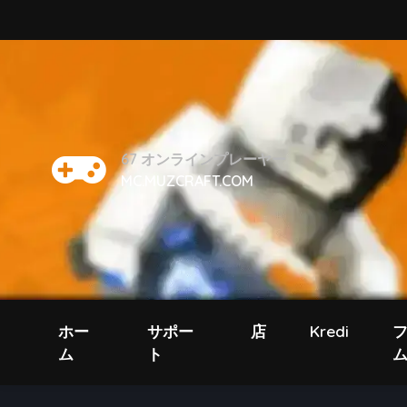
67
オンラインプレーヤー
MC.MUZCRAFT.COM
ホー
サポー
店
Kredi
ム
ト