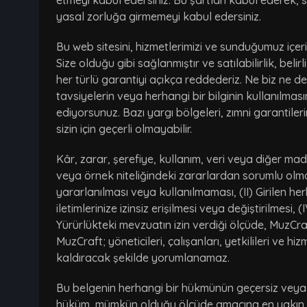
etmeyi kabul edersiniz. Bu şartları kabul ederek, 
yasal zorluğa girmemeyi kabul edersiniz.
Bu web sitesini, hizmetlerimizi ve sunduğumuz içer
Size olduğu gibi sağlanmıştır ve satılabilirlik, bel
her türlü garantiyi açıkça reddederiz. Ne biz ne de
tavsiyelerin veya herhangi bir bilginin kullanılm
ediyorsunuz. Bazı yargı bölgeleri, zımni garantiler
sizin için geçerli olmayabilir.
Kâr, zarar, şerefiye, kullanım, veri veya diğer ma
veya örnek niteliğindeki zararlardan sorumlu olmay
yararlanılması veya kullanılmaması, (II) Girilen he
iletimlerinize izinsiz erişilmesi veya değiştirilmesi,
Yürürlükteki mevzuatın izin verdiği ölçüde, MuzCra
MuzCraft; yöneticileri, çalışanları, yetkilileri ve
kaldıracak şekilde yorumlanamaz.
Bu belgenin herhangi bir hükmünün geçersiz veya 
hüküm, mümkün olduğu ölçüde amacına en yakın v