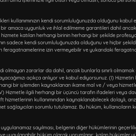
satın alma işleminizle ilgili olsun veya olmasın, sunucu pers
ikleri kullanımınızın kendi sorumluluğunuzda olduğunu kabul e
irli bir amaca uygunluk ve ihlal edilmeme garantileri dahil anc
 hizmete katılan herhangi birinin herhangi bir şekilde profesyo
asının sadece kendi sorumluluğunuzda olduğunu ve hiçbir şeki
in feragatnamelerine izin vermeyebilir ve yukarıdaki feragatnam
ddi olmayan zararlar da dahil, ancak bunlarla sınırlı olmamak 
acağımızı açıkça anlıyor ve kabul ediyorsunuz. (I) Hizmetin ku
rhangi bir işlemden kaynaklanan ikame mal ve / veya hizmetlerin 
 (IV) Hizmetle ilgili herhangi bir üçüncü tarafın ifadeleri veya da
ft hizmetlerinin kullanımından kaynaklanabilecek dolaylı, arız
 hizmet sağlayıcıları sorumlu tutulamaz. Bu hüküm, kullanıcılar
uygulanamaz sayılması, belgenin diğer hükümlerinin geçerlil
e uygulanabilir hüküm olarak yorumlanır; kalan hükümler y