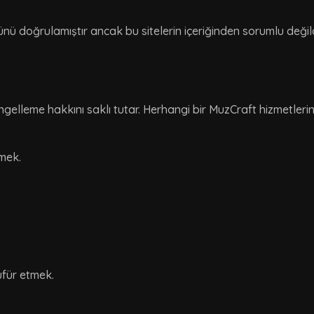
nü doğrulamıştır ancak bu sitelerin içeriğinden sorumlu değildir
ngelleme hakkını saklı tutar. Herhangi bir MuzCraft hizmetlerini
tmek.
üfür etmek.