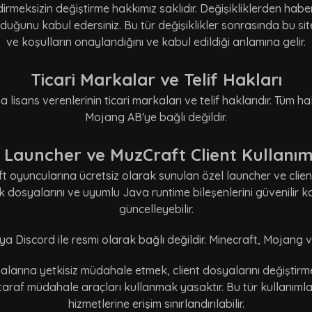
eksizin değiştirme hakkımız saklıdır. Değişikliklerden haber
uğunu kabul edersiniz. Bu tür değişiklikler sonrasında bu s
ve koşulların onaylandığını ve kabul edildiği anlamına gelir.
Ticari Markalar ve Telif Hakları
lisans verenlerinin ticari markaları ve telif haklarıdır. Tüm hakl
Mojang AB'ye bağlı değildir.
Launcher ve MuzCraft Client Kullanım
oyuncularına ücretsiz olarak sunulan özel launcher ve client
lık dosyalarını ve uyumlu Java runtime bileşenlerini güvenilir 
güncelleyebilir.
Discord ile resmi olarak bağlı değildir. Minecraft, Mojang ve M
larına yetkisiz müdahale etmek, client dosyalarını değiştirm
araf müdahale araçları kullanmak yasaktır. Bu tür kullanımlar
hizmetlerine erişim sınırlandırılabilir.