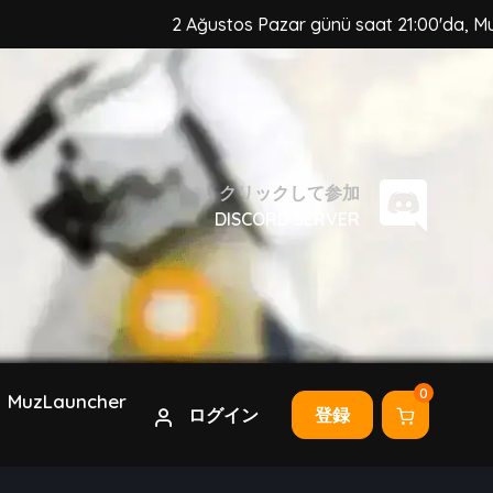
2 Ağustos Pazar günü saat 21:00'da, MuzCraft Clien
クリックして参加
DISCORD SERVER
0
MuzLauncher
ログイン
登録