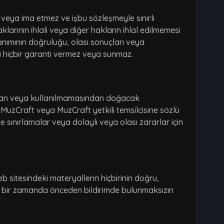
 veya ima etmez ve işbu sözleşmeyle sınırlı
klarının ihlali veya diğer hakların ihlal edilmemesi
anımının doğruluğu, olası sonuçları veya
gili hiçbir garanti vermez veya sunmaz.
sından veya kullanılmamasından doğacak
 MuzCraft veya MuzCraft yetkili temsilcisine sözlü
rde sınırlamalar veya dolaylı veya olası zararlar için
b sitesindeki materyallerin hiçbirinin doğru,
i bir zamanda önceden bildirimde bulunmaksızın