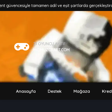
encesiyle tamamen adil ve eşit şartlarda gerçekleştirdiğimiz
21
OYUNCU AKTIF
MC.MUZCRAFT.COM
Anasayfa
Destek
Mağaza
Kred