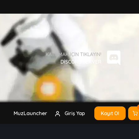
KATILMAK IÇIN TIKLAYIN!
DISCORD SERVER
MuzLauncher
Giriş Yap
Kayıt Ol